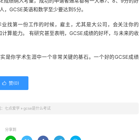
SE成绩纳入考量，成功的申请者通常都有一大串7、8、9分的好
人，GCSE英语和数学至少要达到5分。
毕业找第一份工作的时候，雇主，尤其是大公司，会关注你的
和计算能力。 有研究甚至表明，GCSE成绩的好坏，与未来的收
确实是你学术生涯中一个非常关键的基石。一个好的GCSE成绩
赞(
0
)

载：
七点爱学
»
gcse是什么考试
分享到