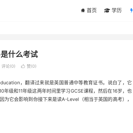
首页
学历
se是什么考试
评论(0)
赞(
0
)

condary Education，翻译过来就是英国普通中等教育证书。说白了，它
0年级和11年级这两年时间里学习GCSE课程，然后在16岁，也
因为它会影响到你接下来是读A-Level（相当于英国的高考），