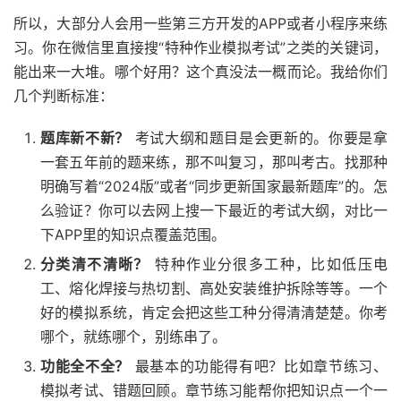
所以，大部分人会用一些第三方开发的APP或者小程序来练
习。你在微信里直接搜“特种作业模拟考试”之类的关键词，
能出来一大堆。哪个好用？这个真没法一概而论。我给你们
几个判断标准：
题库新不新？
考试大纲和题目是会更新的。你要是拿
一套五年前的题来练，那不叫复习，那叫考古。找那种
明确写着“2024版”或者“同步更新国家最新题库”的。怎
么验证？你可以去网上搜一下最近的考试大纲，对比一
下APP里的知识点覆盖范围。
分类清不清晰？
特种作业分很多工种，比如低压电
工、熔化焊接与热切割、高处安装维护拆除等等。一个
好的模拟系统，肯定会把这些工种分得清清楚楚。你考
哪个，就练哪个，别练串了。
功能全不全？
最基本的功能得有吧？比如章节练习、
模拟考试、错题回顾。章节练习能帮你把知识点一个一