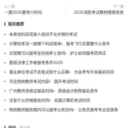
上一篇
下一篇
一建2025要考六科吗
2025消防考试教材哪里有卖
相关推荐
未参加科目驾驶人培训不允许预约考试
计算机考试一级哪个科目简单
报考飞行员需要什么条件
近视眼可以报考定向培养士官吗
护士如何报考药师证
基层法律工作者报考条件2025
事业单位考试不去笔试有什么后果
大自考专升本报名时间
河北特岗教师考试内容
国开考试时间
广州教师资格证报名时间
高级会计职称报名条件
注安什么时候报名时间
全国计算机考试时间
特岗教师服务期内可以报考公务员吗
公务员报考专业目录表
评论
抢沙发