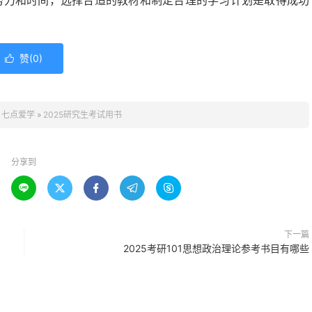
的努力和时间，选择合适的教材和制定合理的学习计划是取得成功
赞(
0
)

：
七点爱学
»
2025研究生考试用书
分享到





下一篇
2025考研101思想政治理论参考书目有哪些