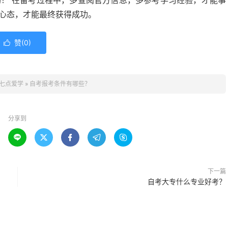
功！ 在备考过程中，多查阅官方信息，多参考学习经验，才能事
的心态，才能最终获得成功。
赞(
0
)

七点爱学
»
自考报考条件有哪些？
分享到





下一篇
自考大专什么专业好考？