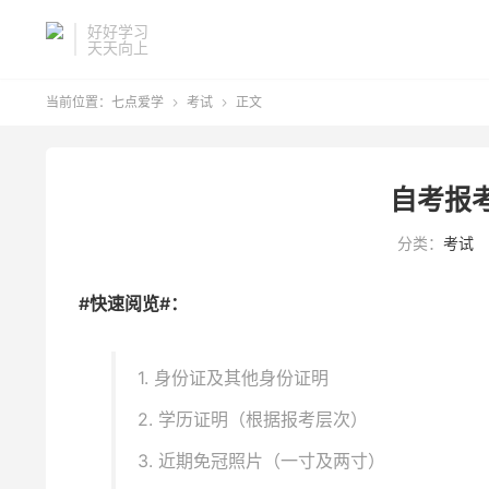
好好学习
天天向上
当前位置：
七点爱学
考试
正文


自考报
分类：
考试
#快速阅览#：
1. 身份证及其他身份证明
2. 学历证明（根据报考层次）
3. 近期免冠照片（一寸及两寸）