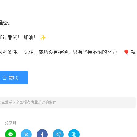
准备。
过考试！ 加油！ ✨
考条件。 记住，成功没有捷径，只有坚持不懈的努力！ 🎈 祝
赞(
0
)

七点爱学
»
全国报考执业药师的条件
分享到




