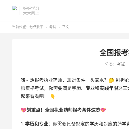
好好学习
天天向上
当前位置：
七点爱学
考试
正文


全国报考
分类：
考试
嗨~ 想报考执业药师，却对条件一头雾水？🤔 别担
师资格考试，你需要满足
学历
、
专业
和
实践年限
这三
起来看看吧！ 👇
💖
划重点！全国执业药师报考条件速览
💖
1.
学历和专业
：你需要具备规定的学历和对应的药学