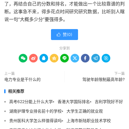
了，再结合自己的分数和排名，才能做出一个比较靠谱的判
断。这事急不来，得多花点时间研究研究数据，比听别人瞎
说一句“大概多少分”要强得多。
赞(
0
)

分享到









上一篇
下一篇
电力专业是干什么的
驾驶年龄限制最高年龄?
相关推荐
高考622分能上什么大学
香港大学国际排名
吉利学院好不好
湖南护理专业排名前十的学校
大学生正确的就业观
贵州医科大学怎么样值得读吗
上海市新陆职业技术学校