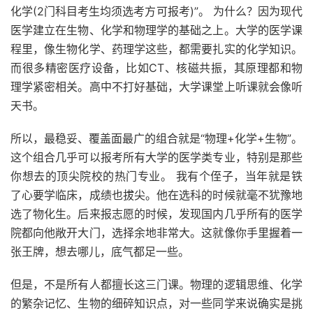
化学(2门科目考生均须选考方可报考)”。 为什么？因为现代
医学建立在生物、化学和物理学的基础之上。大学的医学课
程里，像生物化学、药理学这些，都需要扎实的化学知识。
而很多精密医疗设备，比如CT、核磁共振，其原理都和物
理学紧密相关。高中不打好基础，大学课堂上听课就会像听
天书。
所以，最稳妥、覆盖面最广的组合就是“物理+化学+生物”。
这个组合几乎可以报考所有大学的医学类专业，特别是那些
你想去的顶尖院校的热门专业。 我有个侄子，当年就是铁
了心要学临床，成绩也拔尖。他在选科的时候就毫不犹豫地
选了物化生。后来报志愿的时候，发现国内几乎所有的医学
院都向他敞开大门，选择余地非常大。这就像你手里握着一
张王牌，想去哪儿，底气都足一些。
但是，不是所有人都擅长这三门课。物理的逻辑思维、化学
的繁杂记忆、生物的细碎知识点，对一些同学来说确实是挑