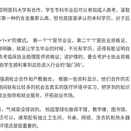
跟昆明医科大学有合作，学生专科毕业后可以参加成人高考，录取
有第一种的含金量那么高，但也是国家承认的本科学历，对于后
。
+X”的模式。 第一个“1”是毕业证，第二个“1”是执业资格证，
标很明确，就是让学生毕业的时候，不光有学历，还得有能证明自
去考临床执业助理医师资格证；读护理的，要去考护士执业资格
助学生顺利拿到这些进入行业的“敲门砖”。
强调校企合作和产教融合。 根据一些资料显示，他们合作的实
校期间就有比较多的机会去真实的医疗环境中实习，把学到的知识
就业指导和就业服务，开拓就业市场。
方，气候是没得说的。 校园里绿化做得不错，教学楼、图书馆、
也还可以，通常配有独立卫生间、书桌、网络、洗衣机和热水器
环境还是挺重要的。