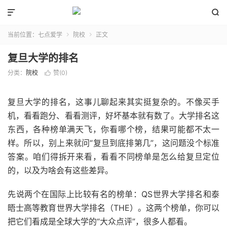


当前位置：
七点爱学
院校
正文


复旦大学的排名
分类：
院校
赞(
0
)

复旦大学的排名，这事儿聊起来其实挺复杂的。不像买手
机，看看跑分、看看测评，好坏基本就有数了。大学排名这
东西，各种榜单满天飞，你看哪个榜，结果可能都不太一
样。所以，别上来就问“复旦到底排第几”，这问题没个标准
答案。咱们得拆开来看，看看不同榜单是怎么给复旦定位
的，以及为啥会有这些差异。
先说两个在国际上比较有名的榜单：QS世界大学排名和泰
晤士高等教育世界大学排名（THE）。这两个榜单，你可以
把它们看成是全球大学的“大众点评”，很多人都看。