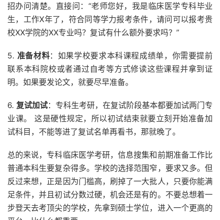
招办问清楚。直接问：“老师您好，我是临床医学专科毕业
生，工作X年了，符合同等学力报考条件，请问可以报考贵
校XX学院的XX专业吗？复试有什么额外要求吗？”
5.
准备材料
：如果学校要求本科课程成绩单，你需要提前
联系本科院校或者通过自考等方式修读这些课程并拿到证
明。如果要发论文，就要尽早准备。
6.
复试加试
：专科生考研，在复试阶段基本都要加试两门专
业课。 这是硬性规定，所以初试结束就要立刻开始准备加
试科目，不能等进了复试名单再看书，那就晚了。
总的来说，专科临床医学考研，信息搜集和前期准备工作比
普通本科生要复杂得多。学校的选择范围窄，要求又多。但
反过来想，正是因为门槛高，刷掉了一大批人，只要你能满
足条件，并且初试分数过硬，机会还是有的。不要总想着一
步登天去考顶尖的学校，先拿到硕士学位，进入一个更高的