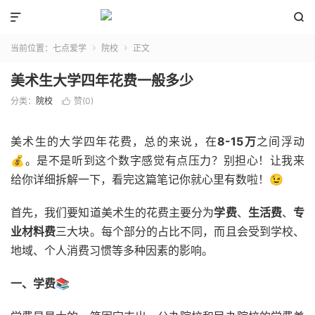


当前位置：
七点爱学
院校
正文


美术生大学四年花费一般多少
分类：
院校
赞(
0
)

美术生的大学四年花费，总的来说，在
8-15万
之间浮动
💰。是不是听到这个数字感觉有点压力？别担心！让我来
给你详细拆解一下，看完这篇笔记你就心里有数啦！😉
首先，我们要知道美术生的花费主要分为
学费
、
生活费
、
专
业材料费
三大块。每个部分的占比不同，而且会受到学校、
地域、个人消费习惯等多种因素的影响。
一、学费📚