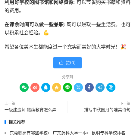
利用好学校的图书馆和网络资源:
可以节省购买书籍和资料
的费用。
在课余时间可以做一些兼职:
既可以赚取一些生活费，也可
以积累社会经验。💪
希望各位美术生都能度过一个充实而美好的大学时光！🎉
赞(
0
)

分享到









上一篇
下一篇
一级建造师 继续教育怎么弄
描写中秋圆月的唯美诗句
相关推荐
东莞职高有哪些学校
广东药科大学一本
昆明专科学校排名