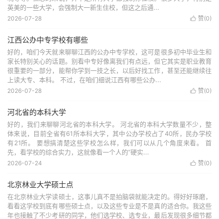
英美的一些大学，会强制大一新生住校，但这之后通...
2026-07-28
赞(
0
)

江西公办中专学校有哪些
好的，咱们今天就来聊聊江西的公办中专学校，这可是很多初中毕业生和
家长特别关心的话题。别看中专好像离我们有点远，但它其实是职业教育
很重要的一部分，能帮你学到一技之长，以后好找工作，甚至还能继续往
上读大专、本科。 不过，在咱们细说江西有哪些公办...
2026-07-28
赞(
0
)

河北省的本科大学
好的，我们来聊聊河北省的本科大学。 河北省的本科大学数量不少，整
体来说，目前全省有61所本科大学，其中公办学校占了40所，民办学校
有21所。 要想搞清楚这些学校怎么样，我们可以从几个角度来看。 首
先，看学校的综合实力，这就像看一个人的“硬实...
2026-07-24
赞(
0
)

北京林业大学硕士点
在北京林业大学读硕士，这事儿真不是拍脑袋就能决定的。得好好琢磨，
看看这学校到底有哪些硕士点，以及这些专业是不是真的适合你。我这些
年也接触了不少考研的同学，他们选学校、选专业，最后发现很多细节都