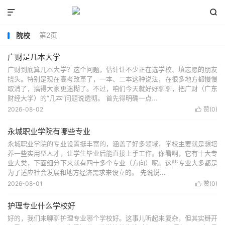


第2页
院校
广财是几本大学
广财到底算几本大学？这个问题，估计让不少正在选学校、填志愿的朋友
挠头。特别是现在高考改革了，一本、二本这种说法，在很多地方都慢慢
取消了，搞得大家更迷糊了。不过，咱们今天就好好聊聊，把广财（广东
财经大学）的“几本”问题说透彻。 首先得明确一点...
2026-08-02
赞(
0
)

永城职业学院有哪些专业
永城职业学院的专业设置挺丰富的，涵盖了好多领域，学校主要就是想培
养一些实用型人才，让学生毕业后能直接上手工作。你看啊，它有十大专
业大类，下面细分下来就有四十多个专业（方向）呢。这些专业大多都是
为了适应社会发展和地方经济需求来设立的。 先说说...
2026-08-01
赞(
0
)

护理专业什么学校好
好的，我们来聊聊护理专业哪个学校好。这事儿听起来复杂，但其实掰开