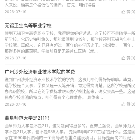
人来说，确实是个被低估的选择。 首先，咱们得看...
2026-07-19
赞(
0
)

无锡卫生高等职业学校
聊到无锡卫生高等职业学校，我得跟你好好说说。这学校可不是随便一所
新学校，它历史特别悠久，都能追溯到1919年，那时候还叫无锡普仁护士
学校呢。算起来，它已经有超过一百年的办学历史了。想想看，一百年，
那得多厚的底蕴啊。学校前身是无锡普仁医院（就...
2026-07-16
赞(
0
)

广州涉外经济职业技术学院的学费
说到广州涉外经济职业技术学院的学费，这事儿咱们得好好聊聊。毕竟，
选学校是个大事，学费又是一大笔开销，肯定得搞清楚。这所学校是所民
办高职院校，所以它的学费标准跟公办学校比起来，确实会高一些。这是
民办学校普遍的特点，咱们得有个心理准备。 具体来...
2026-07-16
赞(
0
)

曲阜师范大学是211吗
曲阜师范大学是不是211，这问题问得挺多的。直奔主题说，曲阜师范大
学不是211大学，也不是985大学。 先简单聊聊“211工程”是什么。这是国
家在1990年代启动的一个高等教育重点建设项目，目标是面向21世纪，