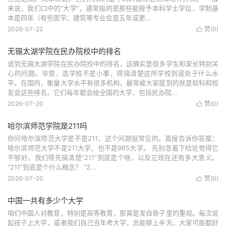
来说，我们口中的“大学”，通常指的是那些能授予本科学士学位，学制基
本是四年（有些医学、建筑等专业会是五年或更...
2026-07-22
赞(
0
)

无锡太湖学院在民办院校中的排名
说到无锡太湖学院在民办院校中的排名，这确实是很多学生和家长特别关
心的问题。毕竟，选学校不是小事，得搞清楚这所学校到底处于什么水
平。在国内，衡量大学水平有很多机构，最常被大家提到的就是软科和校
友会这些排名。它们每年都会给全国的大学，包括民办院...
2026-07-20
赞(
0
)

哈尔滨师范学院是211吗
你问哈尔滨师范大学是不是211，这个问题挺常见的。直接告诉你答案：
哈尔滨师范大学不是211大学，也不是985大学。 先别急着下结论觉得它
不够好。我们得先搞清楚“211”到底是个啥，以及它现在还有多大意义。
“211”到底是个什么概念？ “2...
2026-07-20
赞(
0
)

中国一共有多少个大学
咱们中国人对教育，特别是高等教育，那真是发自骨子里的重视。每次说
起孩子上大学，或者我们自己当年考大学，总能聊上半天。大家可能都好