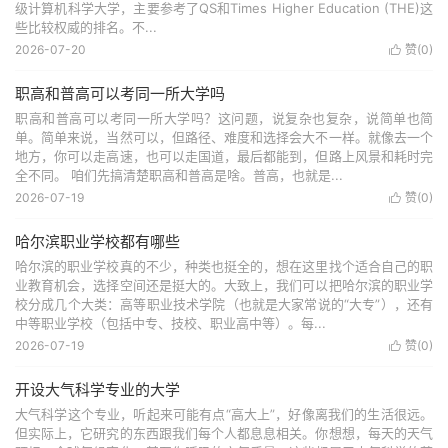
级计算机科学大学，主要参考了QS和Times Higher Education (THE)这
些比较权威的排名。不...
2026-07-20
赞(
0
)

职高和普高可以考同一所大学吗
职高和普高可以考同一所大学吗？这问题，说复杂也复杂，说简单也简
单。简单来说，当然可以，但路径、难度和选择会大不一样。就像去一个
地方，你可以走高速，也可以走国道，最后都能到，但路上风景和耗时完
全不同。 咱们先搞清楚职高和普高是啥。普高，也就是...
2026-07-19
赞(
0
)

哈尔滨职业学校都有哪些
哈尔滨的职业学校真的不少，种类也挺全的，想在这里找个适合自己的职
业教育机会，选择空间还是挺大的。大致上，我们可以把哈尔滨的职业学
校分成几个大类：高等职业技术学院（也就是大家常说的“大专”），还有
中等职业学校（包括中专、技校、职业高中等）。每...
2026-07-19
赞(
0
)

开设大气科学专业的大学
大气科学这个专业，听起来可能有点“高大上”，好像离我们的生活很远。
但实际上，它研究的东西跟我们每个人都息息相关。你想想，每天的天气