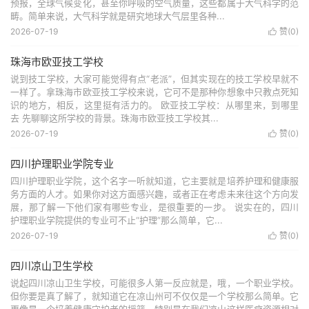
预报，全球气候变化，甚至你呼吸的空气质量，这些都属于大气科学的范
畴。简单来说，大气科学就是研究地球大气层里各种...
2026-07-19
赞(
0
)

珠海市欧亚技工学校
说到技工学校，大家可能觉得有点“老派”，但其实现在的技工学校早就不
一样了。拿珠海市欧亚技工学校来说，它可不是那种你想象中只教点死知
识的地方，相反，这里挺有活力的。 欧亚技工学校：从哪里来，到哪里
去 先聊聊这所学校的背景。珠海市欧亚技工学校其...
2026-07-19
赞(
0
)

四川护理职业学院专业
四川护理职业学院，这个名字一听就知道，它主要就是培养护理和健康服
务方面的人才。如果你对这方面感兴趣，或者正在考虑未来往这个方向发
展，那了解一下他们家有哪些专业，是很重要的一步。 说实在的，四川
护理职业学院提供的专业可不止“护理”那么简单，它...
2026-07-19
赞(
0
)

四川凉山卫生学校
说起四川凉山卫生学校，可能很多人第一反应就是，哦，一个职业学校。
但你要是真了解了，就知道它在凉山州可不仅仅是一个学校那么简单。它