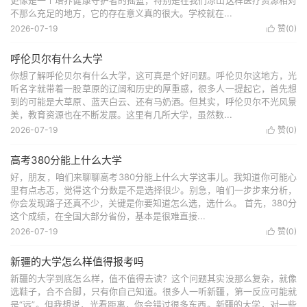
更像是一个培养健康守护者的摇篮，特别是在我们凉山这样医疗资源相对
不那么充足的地方，它的存在意义真的很大。学校就在...
2026-07-19
赞(
0
)

呼伦贝尔有什么大学
你想了解呼伦贝尔有什么大学，这可真是个好问题。呼伦贝尔这地方，光
听名字就带着一股草原的辽阔和历史的厚重感，很多人一提起它，首先想
到的可能是大草原、蓝天白云、还有马奶酒。但其实，呼伦贝尔不光风景
美，教育资源也在不断发展。这里有几所大学，虽然数...
2026-07-19
赞(
0
)

高考380分能上什么大学
好，朋友，咱们来聊聊高考380分能上什么大学这事儿。我知道你可能心
里有点忐忑，觉得这个分数是不是选择很少。别急，咱们一步步来分析，
你会发现路子还真不少，关键是你要知道怎么选，选什么。 首先，380分
这个成绩，在全国大部分省份，基本是很难直接...
2026-07-19
赞(
0
)

新疆的大学怎么样值得报考吗
新疆的大学到底怎么样，值不值得去读？这个问题其实没那么复杂，就像
选鞋子，合不合脚，只有你自己知道。很多人一听新疆，第一反应可能就
是“远”。但我想说，光看距离，你会错过很多东西。新疆的大学，对一些