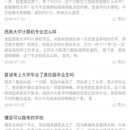
一步，就是填志愿了。考了602分，这个分数在江西省到底算什么水平？
能报哪些大学？这可不是随便拍脑袋就能决定的事，里面学问大着呢。今
天就跟大家聊聊，拿到602分，你该怎么选学...
2026-07-23
赞(
0
)

西南大学计算机专业怎么样
说起西南大学的计算机专业，可能有些朋友第一反应是这学校的农学、师
范更厉害吧？但其实，西南大学的计算机专业，作为一所“211”和“双一流”
建设高校的工科专业，它的实力和潜力都挺值得说道的。 接下来，我就
跟你聊聊，这个专业到底怎么样。 首先，咱...
2026-07-23
赞(
0
)

复读考上大学毕业了是应届毕业生吗
很多人都会纠结一个问题：我高中复读了，然后考上了大学，等大学毕业
了，我还算不算应届毕业生？答案很明确，你当然是应届毕业生。这个事
情说起来其实不复杂，但因为大家平时接触的信息比较碎片化，很容易把
不同的概念混淆，所以今天就来好好聊聊这个事。 首...
2026-07-22
赞(
0
)

播音可以报考的学校
播音主持这个专业，现在越来越受关注了，因为新媒体发展得太快，大家