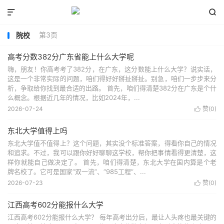


第3页
院校
高考分数382分广东省能上什么大学呢
嗨，朋友！你高考考了382分，在广东，这分数能上什么大学？说实话，
这是一个非常实际的问题，咱们得好好掰扯掰扯。别急，咱们一步步来分
析，争取给你找到最合适的出路。 首先，咱们得清楚382分在广东是个什
么概念。根据近几年的情况，比如2024年，...
2026-07-24
赞(
0
)

东北大学值得上吗
东北大学值不值得上？这个问题，其实没个标准答案，得看你自己的情况
和追求。不过，我可以跟你好好聊聊这学校，帮你把事情看得更清楚，这
样你就能自己做决定了。 首先，咱们得清楚，东北大学在国内算是个老
牌名校了。它可是国家“双一流”、“985工程”、...
2026-07-23
赞(
0
)

江西高考602分能报什么大学
江西高考602分能报什么大学？ 每年高考出分后，最让人头疼也最关键的