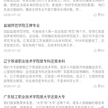
对能说会道、有表达能力的人才需求很大。所以，如果你对播音主持感兴
趣，想把这当成未来的职业方向，那选择一所好学校就特别重要。 咱们
先说点基础的。播音主持专业不是只看你长得好看，声...
2026-07-22
赞(
0
)

盐城师范学院王牌专业
说起盐城师范学院，可能很多人第一反应就是“师范”两个字，觉得它就是
培养老师的地方。这没错，学校确实有很深的师范底子，但它可不是只有
师范专业强。它其实是江苏省属的公办本科院校，1958年就建校了，历
史挺悠久的。现在有两个校区，在校本科生两万多...
2026-07-22
赞(
0
)

辽宁铁道职业技术学院是专科还是本科
咱们今天就聊聊辽宁铁道职业技术学院，很多人可能刚开始接触这名字，
心里就犯嘀咕：这到底是专科还是本科啊？答案其实挺明确的，不用绕弯
子，辽宁铁道职业技术学院，它就是一所专科院校。说白了，它提供的是
高等职业教育，毕业拿的是专科文凭，不是本科学士学...
2026-07-22
赞(
0
)

广东轻工职业技术学院是大学还是大专
咱们国家教育体系里，“大学”和“大专”这两个词，很多人刚接触时都会有
点犯迷糊。简单来说，它们代表的是不同的教育层次和培养方向。 一般