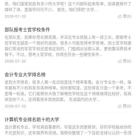
奇，咱们国家到底有多少所大学呢？这个问题听起来简单，但真要掰开了
揉碎了讲，里面学问可不少。 首先，咱们得把“大学...
2026-07-20
赞(
0
)

部队报考士官学校条件
在部队里，如果你想长期发展，并且在专业技能上有一技之长，那报考士
官学校无疑是一个很好的选择。很多人可能觉得考学很难，但士官学校跟
我们常说的军官学校还是有区别的，门槛相对没那么高，更侧重培养技术
骨干。不过，想考士官学校，你得先符合一些硬性条件...
2026-07-20
赞(
0
)

会计专业大学排名榜
说到大学排名，很多人第一反应就是找个榜单看看。会计专业也一样，每
年都有不少机构发布各种榜单。但你要知道，这些排名只是一个参考，不
是唯一标准。它们能帮你大致了解哪些学校在这个领域做得比较好，但具
体到你个人，还得看很多其他因素。 先说国内的大学...
2026-07-20
赞(
0
)

计算机专业排名前十的大学
选计算机专业，学校真挺重要的，毕竟这东西更新快，好的学校能给你的
不光是知识，还有眼界和资源。我帮你整理了一下目前全球公认的一些顶