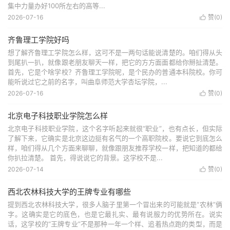
集中力量办好100所左右的高等...
2026-07-16
赞(
0
)

齐鲁理工学院好吗
想了解齐鲁理工学院怎么样，这可不是一两句话能说清楚的。咱们得从头
到尾扒一扒，就像跟老朋友聊天一样，把它的方方面面都给你掰扯清楚。
首先，它是个啥学校？齐鲁理工学院呢，是个民办的普通本科院校。你可
能听说过它之前的名字，叫曲阜师范大学杏坛学院，...
2026-07-16
赞(
0
)

北京电子科技职业学院怎么样
北京电子科技职业学院，这个名字听起来就很“职业”，也有点长，但实际
了解下来，它确实是北京这边挺有名气的一个高职院校。要说它到底怎么
样，咱们得从几个方面来聊聊，就像跟朋友推荐学校一样，把知道的都给
你扒拉清楚。 首先，得说说它的背景。这学校不是...
2026-07-14
赞(
0
)

西北农林科技大学的王牌专业有哪些
提到西北农林科技大学，很多人脑子里第一个冒出来的可能就是“农林”俩
字。这确实是它的底色，也是它最扎实、最有说服力的优势所在。说实
话，这学校的“王牌专业”不是那种一年一个样、追着热点跑的类型，而是