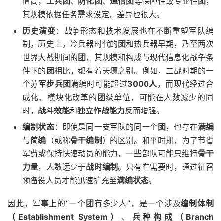
值高；
工兵团
、
防化团
、
通信团
等保障性或专业性
团
，
其规模依据任务需求设定，差异也很大。
历史演变
：战争形态和技术发展也在不断重塑军队编
制。历史上，冷兵器时代的
团
和热兵器早期，乃至两次
世界大战期间的
团
，其规模和构成与现代信息化战争条
件下的
团
相比，都有着天壤之别。例如，二战时期的一
个苏军
步兵团
满编时可能超过
3000人
，而现代经过合
成化、模块化改革的
团
级单位，可能在人数减少的同
时，
战斗效能
和
独立作战能力
反而增强。
编制状态
：即使是同一支军队的同一个
团
，也存在
满编
与
简编
（或称
骨干编制
）的区别。和平时期，为了节省
军费或保持快速动员的能力，一些部队可能只维持
骨干
力量
，人数远少于
战时编制
。只有在需要时，通过征召
预备役人员才能迅速扩充至
满编状态
。
因此，军事上的“一个
团
有多少人”，是一个涉及
编制体制
（Establishment System）
、
兵种构成（Branch