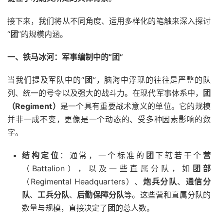
接下来，我们将从不同角度、运用多样化的笔触来深入探讨
“
团
”的规模内涵。
一、铁马冰河：军事编制中的“团”
当我们提及军队中的“
团
”，脑海中浮现的往往是严整的队
列、统一的号令以及强大的战斗力。在现代军事体系中，
团
（Regiment）
是一个具有重要战术意义的单位。它的规模
并非一成不变，更像是一个动态的、受多种因素影响的数
字。
结构定位
：通常，一个标准的
团
下辖若干个
营
（Battalion），以及一些直属分队，如
团部
（Regimental Headquarters）、
炮兵分队
、
通信分
队
、
工兵分队
、
后勤保障分队
等。这些营和直属分队的
数量与规模，直接决定了
团
的总人数。