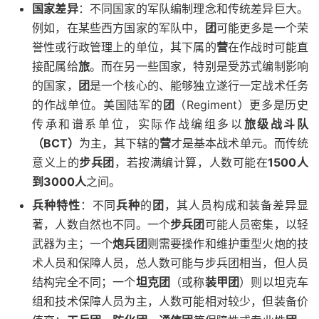
国家差异
：不同国家的军队编制理念和传统差异巨大。
例如，在某些西方国家的军队中，
团
可能更多是一个荣
誉性或行政管理上的单位，其下属的
营
在作战时可能直
接配属给
旅
。而在另一些国家，特别是受苏式编制影响
的国家，
团
是一个核心的、能够独立遂行一定战术任务
的作战单位。美国陆军的
团
（Regiment）更多是历史
传承和谱系单位，实际作战编组多以
旅级战斗队
（BCT）
为主，其下辖的
营
才是基本战术单元。而传统
意义上的
步兵团
，若按满编计算，人数可能在
1500人
到3000人
之间。
兵种特性
：不同
兵种
的
团
，其人员构成和装备差异显
著，人数自然也不同。一个
步兵团
可能人员密集，以轻
武器为主；一个
炮兵团
则需要操作和维护重型火炮的技
术人员和保障人员，总人数可能与步兵团相当，但人员
结构完全不同；一个
坦克团
（或称
装甲团
）则以坦克车
组和技术保障人员为主，人数可能相对较少，但装备价