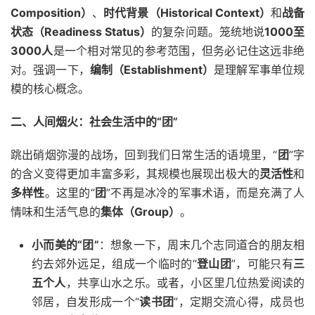
Composition）
、
时代背景（Historical Context）
和
战备
状态（Readiness Status）
的复杂问题。笼统地说
1000至
3000人
是一个相对常见的参考范围，但务必记住这远非绝
对。强调一下，
编制（Establishment）
是理解军事单位规
模的核心概念。
二、人间烟火：社会生活中的“团”
跳出硝烟弥漫的战场，回到我们日常生活的语境里，“
团
”字
的含义变得更加丰富多彩，其规模也展现出极大的
灵活性
和
多样性
。这里的“
团
”不再是冰冷的军事术语，而是充满了人
情味和生活气息的
集体（Group）
。
小而美的“团”
：想象一下，周末几个志同道合的朋友相
约去郊外远足，组成一个临时的“
登山团
”，可能只有
三
五个人
，共享山水之乐。或者，小区里几位热爱阅读的
邻居，自发形成一个“
读书团
”，定期交流心得，成员也