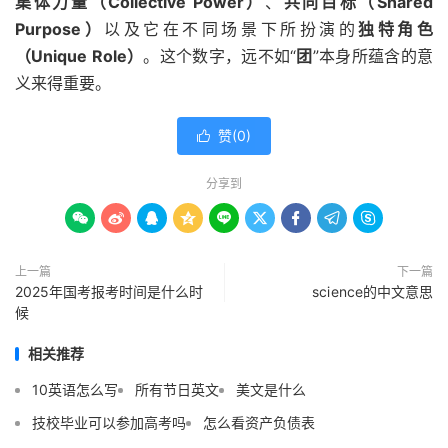
集体力量（Collective Power）
、
共同目标（Shared
Purpose）
以及它在不同场景下所扮演的
独特角色
（Unique Role）
。这个数字，远不如“
团
”本身所蕴含的意
义来得重要。
赞(
0
)

分享到









上一篇
下一篇
2025年国考报考时间是什么时
scⅰence的中文意思
候
相关推荐
10英语怎么写
所有节日英文
美文是什么
技校毕业可以参加高考吗
怎么看资产负债表