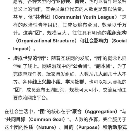
愿者。各种大型的
行业协会
、
商会
，也可以看作是某种
意义上的“
团
”，其会员单位代表的人数更是难以估量。
甚至，像“
共青团（Communist Youth League）
”这
样的政治性青年组织，其成员遍布全国，数量以
千万
计。这类“
团
”，规模巨大，往往具有明确的
组织架构
（Organizational Structure）
和
社会影响力（Social
Impact）
。
虚拟世界的“团”
：随着互联网的发展，“
团
”的概念也延
伸到了线上。网络游戏中的“
公会团
”、“
副本团
”，为了
完成游戏任务，玩家自发组织，人数从
几人到几十人
不
等。各种
线上兴趣小组
、
学习社群
，也可以视为虚拟的
“
团
”，成员遍布五湖四海，规模可大可小，交流互动主
要依赖网络平台。
在社会生活中，“
团
”的核心在于“
聚合（Aggregation）
”与
“
共同目标（Common Goal）
”。人数的多寡，完全服务于
这个
团
的
性质（Nature）
、
目的（Purpose）
和
活动形式