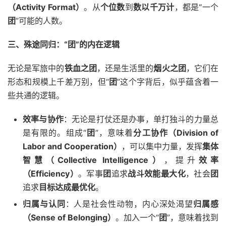
（Activity Format）
。从
个位数
到
数以千万计
，都是“一个
团
”可能的人数。
三、殊途同归：“团”的内在逻辑
无论是军旅中的
铁血之团
，还是生活里的
烟火之团
，它们在
形态和规模上千差万别，但“
团
”这个字背后，似乎蕴含着一
些共通的逻辑。
效率与协作
：无论是打仗还是办事，单打独斗的力量总
是有限的。组成“
团
”，意味着
分工协作（Division of
Labor and Cooperation）
，可以集中力量，发挥
集体
智慧（Collective Intelligence）
，提升
效率
（Efficiency）
。军事
团
追求
战斗效能最大化
，社会
团
追求
目标达成最优化
。
归属与认同
：人是社会性动物，内心深处渴望
归属感
（Sense of Belonging）
。加入一个“
团
”，意味着找到