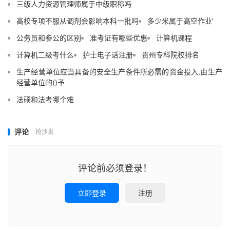
三级人力资源管理师属于中级职称吗
高校专项不服从调剂会影响本科一批吗
多少米属于高空作业‘
公务员和参公的区别
准考证有哪些优惠
计算机课程
计算机二级考什么
护士电子话注册
贵州专科院校排名
生产经营单位应当具备的安全生产条件所必需的资金投入,由生产
经营单位的()予
法硕和法考哪个难
评论
抢沙发
评论前必须登录！
立即登录
注册