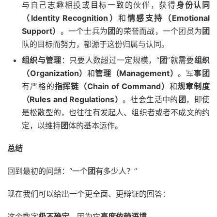
与自己志趣相投或目标一致的伙伴，获得
身份认同
（Identity Recognition）
和
情感支持（Emotional
Support）
。一个士兵为
团
的荣誉而战，一个团员为
团
队的目标而努力，都源于这份归属与认同。
组织与管理
：只要人数超过一定规模，“
团
”就需要
组织
（Organization）
和
管理（Management）
。军事
团
有严格的
指挥链（Chain of Command）
和
规章制度
（Rules and Regulations）
。社会生活中的
团
，即使
是松散型的，也往往有发起人、组织者或者不成文的约
定，以维持
团
体的基本运作。
总结
回到最初的问题：“一个
团
有多少人？”
现在我们可以给出一个更全面、更辩证的回答：
这个数字
极不确定
，因为它
高度依赖语境
。