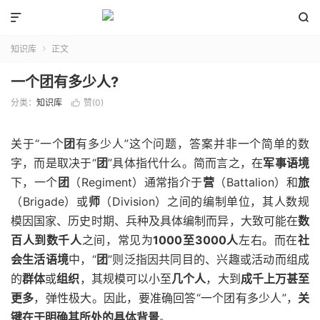


知识库
正文

一个团有多少人?
分类：
知识库
赞(
0
)

关于“一个
团
有多少人”这个问题，答案并非一个简单的数
字，而是取决于“
团
”具体指代什么。简而言之，在
军事语境
下，一个
团
（Regiment）通常指介于
营
（Battalion）和
旅
（Brigade）或
师
（Division）之间的编制单位，其人数规
模因国家、历史时期、兵种及具体编制而异，大致可能在
数
百人到数千人
之间，常见为
1000至3000人
左右。而在
社
会生活语境
中，“
团
”则泛指因共同目的、兴趣或活动而组成
的
群体
或
组织
，其规模可以小至
几个人
，大到
成千上万甚至
更多
，弹性极大。因此，要准确回答“一个团有多少人”，
关
键在于明确其所处的具体背景
。