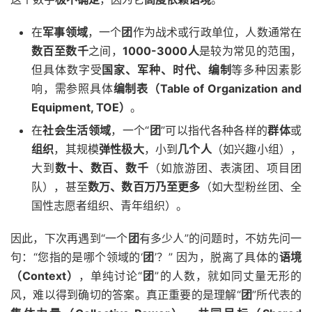
在
军事领域
，一个
团
作为战术或行政单位，人数通常在
数百至数千
之间，
1000-3000人
是较为常见的范围，
但具体数字受
国家、军种、时代、编制
等多种因素影
响，需参照具体
编制表（Table of Organization and
Equipment, TOE）
。
在
社会生活领域
，一个“
团
”可以指代各种各样的
群体
或
组织
，其规模
弹性极大
，小到
几个人
（如兴趣小组），
大到
数十、数百、数千
（如旅游团、表演团、项目团
队），甚至
数万、数百万乃至更多
（如大型粉丝团、全
国性志愿者组织、青年组织）。
因此，下次再遇到“一个
团
有多少人”的问题时，不妨先问一
句：“您指的是哪个领域的‘
团
’？” 因为，脱离了具体的
语境
（Context）
，单纯讨论“
团
”的人数，就如同丈量无形的
风，难以得到确切的答案。真正重要的是理解“
团
”所代表的