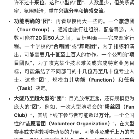
许不过
十来位
。这种小型的“
团
”，人数虽少，但关系紧
密，氛围融洽，重在
兴趣分享
和
情感交流
。
功能明确的“团”
：再看规模稍大一些的。一个
旅游团
（Tour Group）
，通常由旅行社组织，配备导游，人
数可能在
20到50人
之间，目标明确——完成既定行
程。一个学校的“
合唱团
”或“
舞蹈团
”，为了排练和演
出，可能需要
几十甚至上百人
的协作。一个公司的“
项
目团
队”，为了攻克某个技术难关或完成特定业务目
标，可能集结了不同部门的
十几位乃至几十位
专业人
士。这些“
团
”，规模由其
功能（Function）
和
任务
（Task）
决定。
大型乃至超大型的“团”
：目光放得更远，还有规模更为
庞大的“
团
”。例如，一次大型演唱会的“
粉丝团（Fan
Club）
”，其线上线下参与者可能数以
万计
。一个全国
性的“
志愿者团（Volunteer Organization）
”，在大型
赛事或灾害救援中动员的力量，可能涉及
成千上万
的志