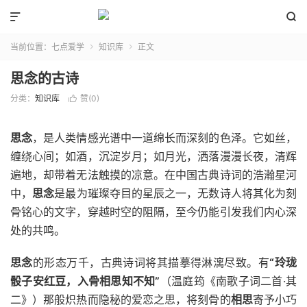


当前位置：
七点爱学
知识库
正文


思念的古诗
分类：
知识库
赞(
0
)

思念
，是人类情感光谱中一道绵长而深刻的色泽。它如丝，
缠绕心间；如酒，沉淀岁月；如月光，洒落漫漫长夜，清辉
遍地，却带着无法触摸的凉意。在中国古典诗词的浩瀚星河
中，
思念
是最为璀璨夺目的星辰之一，无数诗人将其化为刻
骨铭心的文字，穿越时空的阻隔，至今仍能引发我们内心深
处的共鸣。
思念
的形态万千，古典诗词将其描摹得淋漓尽致。有
“玲珑
骰子安红豆，入骨相思知不知”
（温庭筠《南歌子词二首·其
二》）那般炽热而隐秘的爱恋之思，将刻骨的
相思
寄予小巧