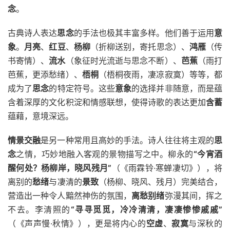
念
。
古典诗人表达
思念
的手法也极其丰富多样。他们善于运用
意
象
。
月亮
、
红豆
、
杨柳
（折柳送别，寄托思念）、
鸿雁
（传
书寄情）、
流水
（象征时光流逝与思念不断）、
芭蕉
（雨打
芭蕉，更添愁绪）、
梧桐
（梧桐夜雨，凄凉寂寞）等等，都
成为了
思念
的特定符号。这些
意象
的选择并非随意，而是蕴
含着深厚的文化积淀和情感联想，使得诗歌的表达更加
含蓄
蕴藉，意境深远。
情景交融
是另一种常用且高妙的手法。诗人往往将主观的
思
念
之情，巧妙地融入客观的景物描写之中。柳永的
“今宵酒
醒何处？杨柳岸，晓风残月”
（《雨霖铃·寒蝉凄切》），将
离别的
愁绪
与凄清的
景致
（杨柳、晓风、残月）完美结合，
营造出一种令人黯然神伤的氛围，
离愁别绪
弥漫其间，挥之
不去。李清照的
“寻寻觅觅，冷冷清清，凄凄惨惨戚戚”
（《声声慢·秋情》），更是将内心的
空虚
、
寂寞
与深秋的