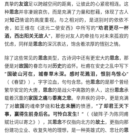
真挚的
友谊
足以跨越空间的距离，让彼此的心紧密相连。这
种
思念
并非凄婉哀伤，而是充满了力量和慰藉，体现了古人
对
知己
情谊的高度重视。与之相对的，是送别时的依依不
舍，如王维在《送元二使安西》中所写的
“劝君更尽一杯
酒，西出阳关无故人”
，那份对友人的牵挂与对未来孤寂的
忧虑，同样是
思念
的深沉表达，饱含着浓厚的惜别之情。
除了这些常见的
思念
类型，古诗词中还有更宏大的
思念
，那
便是对
故国
的眷恋与对
历史
的追怀。杜甫在安史之乱中写下
“国破山河在，城春草木深。感时花溅泪，恨别鸟惊心”
（《春望》），字字泣血，句句含悲。他
思念
的是那个曾经
繁华安定的大唐，
思念
的是战火中离散的亲人，这份
思念
承
载着沉重的
家国之痛
与
黍离之悲
。辛弃疾的词中，更是充满
了对
故国
的魂牵梦绕和
壮志未酬
的愤懑，
“了却君王天下
事，赢得生前身后名。可怜白发生！”
（《破阵子·为陈同甫
赋壮词以寄之》），其
思念
不仅指向北方的
故土
，更指向那
份建功立业、收复失地的理想，是一种英雄式的、悲壮的
思