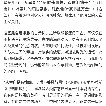
紧密相连，从早期的
“何时倚虚幌，双照泪痕干”
（《月
夜》）对妻儿的细腻
思念
，到后期的
“家书抵万金”
（《春
望》）在战火中对家人的深切
挂念
，都体现了他深厚的人道
主义关怀。
这些蕴含着
思念
的古诗词，之所以能够流传千古，不仅仅在
于其语言的精炼优美、意境的深邃动人，更在于它们触及了
人类共通的情感内核。无论时代如何变迁，科技如何发展，
人与人之间的
牵挂
、对
故乡
的
依恋
、对
逝去时光
的
追忆
、对
知己
的
渴求
，这些基本的情感需求是永恒存在的。当我们吟
诵这些诗句时，仿佛能够与古人心意相通，感受到他们当时
的心跳与呼吸。
“人生自是有情痴，此恨不关风与月”
（欧阳修《玉楼春·尊前
拟把归期说》），
思念
是人类情感世界里一种本能的存在，
它有时是甜蜜的负担，有时是苦涩的折磨，有时是温暖的慰
藉，有时是前进的动力。而中国的古典诗词，正是这一情感