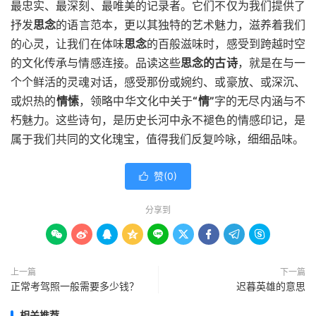
最忠实、最深刻、最唯美的记录者。它们不仅为我们提供了
抒发
思念
的语言范本，更以其独特的艺术魅力，滋养着我们
的心灵，让我们在体味
思念
的百般滋味时，感受到跨越时空
的文化传承与情感连接。品读这些
思念的古诗
，就是在与一
个个鲜活的灵魂对话，感受那份或婉约、或豪放、或深沉、
或炽热的
情愫
，领略中华文化中关于
“情”
字的无尽内涵与不
朽魅力。这些诗句，是历史长河中永不褪色的情感印记，是
属于我们共同的文化瑰宝，值得我们反复吟咏，细细品味。
赞(
0
)

分享到









上一篇
下一篇
正常考驾照一般需要多少钱？
迟暮英雄的意思
相关推荐