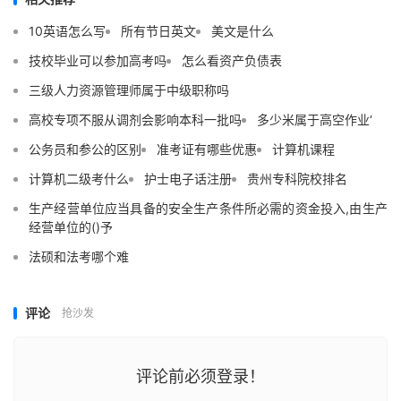
10英语怎么写
所有节日英文
美文是什么
技校毕业可以参加高考吗
怎么看资产负债表
三级人力资源管理师属于中级职称吗
高校专项不服从调剂会影响本科一批吗
多少米属于高空作业‘
公务员和参公的区别
准考证有哪些优惠
计算机课程
计算机二级考什么
护士电子话注册
贵州专科院校排名
生产经营单位应当具备的安全生产条件所必需的资金投入,由生产
经营单位的()予
法硕和法考哪个难
评论
抢沙发
评论前必须登录！