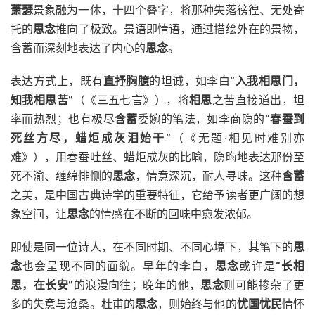
萧瑟
景象融为一体，十四个叠字，将那种失落徬徨、无处寄
托的
思念
推向了极致。景语即情语，通过描绘外在的景物，
含蓄而深刻地表达了内心的
思念
。
表达方式上，既有
直抒胸臆
的坦诚，如李白
“入我相思门，
知我相思苦”
（《三五七言》），将
相思
之苦直接道出，坦
率而热烈；也有极尽
含蓄
委婉的笔法，如李商隐的
“春蚕到
死丝方尽，蜡炬成灰泪始干”
（《无题·相见时难别亦
难》），用春蚕吐丝、蜡炬成灰的比喻，隐晦地表达那份至
死不渝、缠绵悱恻的
思念
，情意深沉，耐人寻味。这种
含蓄
之美，是中国古典诗学的重要特征，它给予读者更广阔的想
象空间，让
思念
的情感在不断的回味中愈发浓郁。
即使是同一位诗人，在不同时期、不同心境下，其笔下的
思
念
也会呈现不同的面貌。早年的李白，
思念
或许是
“长相
思，在长安”
的浪漫向往；晚年的他，
思念
则可能掺杂了更
多的失意与沧桑。杜甫的
思念
，则始终与他的
忧国忧民
情怀