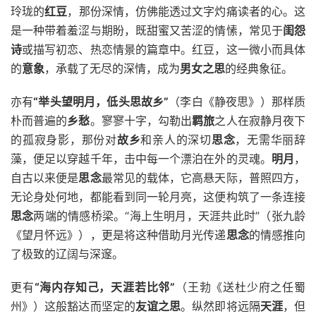
玲珑的
红豆
，那份深情，仿佛能透过文字灼痛读者的心。这
是一种带着羞涩与期盼，既甜蜜又苦涩的情愫，常见于
闺怨
诗
或描写初恋、热恋情景的篇章中。红豆，这一微小而具体
的
意象
，承载了无尽的深情，成为
男女之思
的经典象征。
亦有
“举头望明月，低头思故乡”
（李白《静夜思》）那样质
朴而普遍的
乡愁
。寥寥十字，勾勒出
羁旅
之人在寂静月夜下
的孤寂身影，那份对
故乡
和亲人的深切
思念
，无需华丽辞
藻，便足以穿越千年，击中每一个漂泊在外的灵魂。
明月
，
自古以来便是
思念
最常见的载体，它高悬天际，普照四方，
无论身处何地，都能看到同一轮月亮，这便构筑了一条连接
思念
两端的情感桥梁。“海上生明月，天涯共此时”（张九龄
《望月怀远》），更是将这种借助月光传递
思念
的情感推向
了极致的辽阔与深邃。
更有
“海内存知己，天涯若比邻”
（王勃《送杜少府之任蜀
州》）这般豁达而坚定的
友谊之思
。纵然即将远隔
天涯
，但