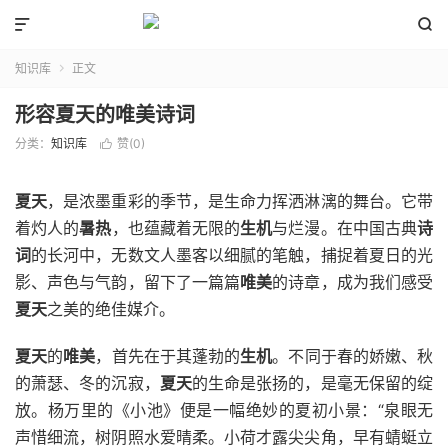


知识库
正文

形容夏天的唯美诗词
分类：
知识库
赞(
0
)

夏天
，是浓墨重彩的季节，是生命力挥洒淋漓的舞台。它带
着灼人的
暑热
，也蕴藏着无限的
生机
与烂漫。在中国古典
诗
词
的长河中，无数文人墨客以细腻的笔触，捕捉着夏日的光
影、声色与气韵，留下了一篇篇
唯美
的诗章，成为我们感受
夏天
之美的绝佳媒介。
夏天
的
唯美
，首先在于其蓬勃的
生机
。不同于春的娇嫩、秋
的萧瑟、冬的沉寂，
夏天
的生命是张扬的，是毫无保留的绽
放。杨万里的《小池》便是一幅绝妙的夏初小景：“泉眼无
声惜细流，树阴照水爱晴柔。小荷才露尖尖角，早有蜻蜓立