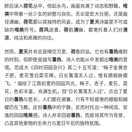
醉后误入
荷花
丛中，惊起水鸟，画面充满了动态和野趣，
唯
美
中带着一丝少女的娇憨与自在。无论是宏大壮丽，还是曲
径通幽，
荷花
都以其独特的风姿，成为了
夏天
诗篇里不可或
缺的
唯美
符号。
荷风
送香，
荷
韵
清
幽，都寄托着人们对
清
凉
、纯洁和高雅的向往。
然而，
夏天
并非总是晴空万里、
荷
香四溢。它也有
暑热
难耐
的时刻。但即使是描写
暑热
，诗人也能从中发掘出
唯美
的意
境。范成大《四时田园杂兴》其二十五写道：“梅子金黄杏
子肥，麦花雪白菜花稀。日长篱落无人过，惟有蜻蜓蛱蝶
飞。” 描绘了江南初夏的田园风光，梅子、杏子、麦花、菜
花，色彩丰富，充满生机。但“日长篱落无人过”，点出了夏
日的
暑热
与悠长，人们都在避暑，只有不知疲倦的蜻蜓和蝴
蝶仍在飞舞。这份
暑热
中的宁静，反而衬托出一种闲适、安
逸的田园
唯美
感。诗人并非回避
暑热
，而是将其作为背景，
凸显其他景物的生命力与夏日午后的独特氛围。