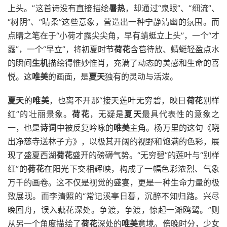
上头。”这首诗没有直接描绘
暑热
，却通过“泉眼”、“细流”、
“树阴”、“晴柔”这些意象，营造出一种宁静清幽的氛围。而
点睛之笔在于“小荷才露尖尖角，早有蜻蜓立上头”，一个“才
露”，一个“早立”，将初夏时节
荷花
含苞待放、蜻蜓轻盈点水
的瞬间
生机
描绘得惟妙惟肖，充满了动态的美感和生命的喜
悦。这
唯美
的画面，是
夏天
独有的灵动与活泼。
夏天
的
唯美
，也离不开那“接天莲叶无穷碧，映日
荷花
别样
红”的壮丽景象。
荷花
，无疑是
夏天
最具代表性的意象之
一，也是
诗词
中被反复吟咏的
唯美
主角。杨万里的这句《晓
出净慈寺送林子方》，以极其开阔的视野和饱满的色彩，展
现了盛夏西湖
荷花
盛开的磅礴气势。“无穷碧”的莲叶与“别样
红”的
荷花
在阳光下交相辉映，构成了一幅色彩浓烈、气象
万千的画卷。这不仅是视觉的盛宴，更是一种生命力量的极
致展现。而李清照的“常记溪亭日暮，沉醉不知归路。兴尽
晚回舟，误入藕花深处。争渡，争渡，惊起一滩鸥鹭。”则
从另一个角度描绘了
荷花
深处的
唯美
意境。傍晚时分，少女