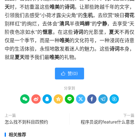
天
时，不妨重温这些
唯美
的
诗词
。让那些跨越千年的文字，
引领我们去感受“小荷才露尖尖角”的
生机
，去欣赏“映日
荷花
别样红”的绚烂，去体会“
清风
半夜
鸣蝉
”的
宁静
，去享受“天
阶夜色凉如水”的
惬意
。在这些
诗词
的光影里，
夏天
不再仅
仅是一个季节，而是一种
唯美
的文化符号，一种浸润在诗意
中的生活体验，永恒地散发着迷人的魅力。这些
诗词
本身，
就是
夏天
赠予我们最
唯美
的礼物。
赞(
0
)

分享到









上一篇
下一篇
怎么找不到科目四预约
程序员说的feature什么意思
相关推荐