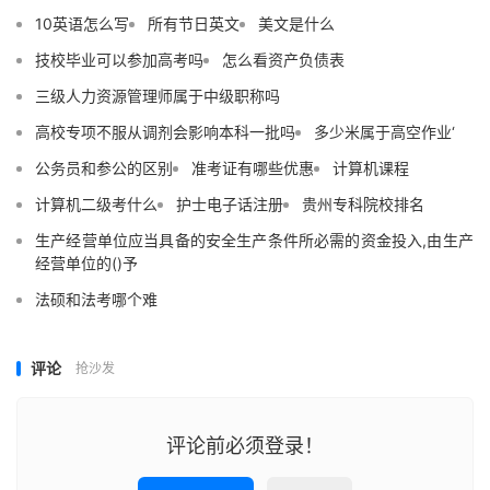
10英语怎么写
所有节日英文
美文是什么
技校毕业可以参加高考吗
怎么看资产负债表
三级人力资源管理师属于中级职称吗
高校专项不服从调剂会影响本科一批吗
多少米属于高空作业‘
公务员和参公的区别
准考证有哪些优惠
计算机课程
计算机二级考什么
护士电子话注册
贵州专科院校排名
生产经营单位应当具备的安全生产条件所必需的资金投入,由生产
经营单位的()予
法硕和法考哪个难
评论
抢沙发
评论前必须登录！