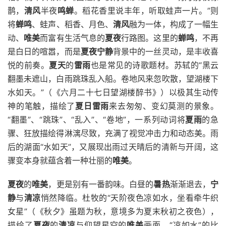
鹊，
清风
半夜
鸣蝉
。稻花香里说丰年，听取蛙声一片。”则
将
蝉鸣
、蛙声、稻香、月色、
清风
融为一体，构成了一幅生
动、
唯美
而富有生活气息的
夏夜
行路图。这里的
蝉鸣
，不再
是白日的喧嚣，而是
夏夜
宁静
背景中的一丝灵动，是丰收喜
悦的前奏。
夏天
的
雷雨
也是常见的诗歌题材。苏轼的“黑云
翻墨未遮山，白雨跳珠乱入船。卷地风来忽吹散，望湖楼下
水如天。”（《六月二十七日望湖楼醉书》）以极其生动传
神的笔触，描绘了
夏日
雷雨
来去匆匆、变幻莫测的景象。
“翻墨”、“跳珠”、“乱入”、“卷地”，一系列动词将
夏雨
的急
骤、狂放描绘得淋漓尽致，充满了视觉冲击力和动态美。雨
后的湖面“水如天”，又展现出雨过天晴后的清新与开阔，这
骤变本身就蕴含着一种壮丽的
唯美
。
夏夜
的
唯美
，更是别有一番韵味。白昼的
暑热
渐渐退去，
宁
静
与
清凉
悄然降临。杜牧的“天阶夜色凉如水，坐看牵牛织
女星”（《秋夕》虽题为秋，意境多为夏末秋初之夜色），
描绘了
夏夜
的
清凉
与仰望星空的
唯美
画面。“凉如水”的比