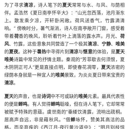
为了寻求
清凉
，诗人笔下的
夏天
常常与水、与风、与荫相
伴。孟浩然《夏日南亭怀辛大》：“山光忽西落，池月渐东
上。散发乘夕凉，开轩卧闲敞。荷风送香气，竹露滴清
响。” 傍晚时分，暑气渐消，诗人在南亭敞开门窗，感受着
带着
荷
香的晚风，聆听着竹叶上滴落的露水声。月光、
荷
风
、竹露，这些意象共同营造了一个极其
清凉
、
宁静
、
唯美
的
夏夜
。这种于
暑热
中寻得片刻
清凉
与
惬意
的体验，是
夏天
唯美
诗篇中常见的抒情主题。秦观的“芳菲歇去何须恨，夏
木阴阴正可人”更是直接点明，即使春花凋零，
夏天
浓密的
绿荫本身就是一种宜人的
唯美
景致，为炎炎夏日带来宝贵的
清凉
。
夏天
的声音，也是
诗词
中不可或缺的
唯美
元素。最具代表性
的便是
蝉鸣
。有人觉得
蝉鸣
聒噪，但在诗人笔下，它却常常
被赋予特殊的意蕴。虞世南的“垂緌饮清露，流响出疏桐。
居高声自远，非是藉秋风。”借
蝉
咏怀，赞美其高洁的品
格。而辛弃疾的《西江月·夜行黄沙道中》：“明月别枝惊