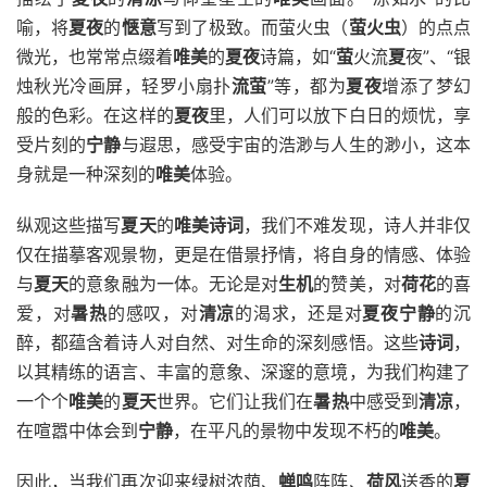
喻，将
夏夜
的
惬意
写到了极致。而萤火虫（
萤火虫
）的点点
微光，也常常点缀着
唯美
的
夏夜
诗篇，如“
萤
火流
夏
夜”、“银
烛秋光冷画屏，轻罗小扇扑
流萤
”等，都为
夏夜
增添了梦幻
般的色彩。在这样的
夏夜
里，人们可以放下白日的烦忧，享
受片刻的
宁静
与遐思，感受宇宙的浩渺与人生的渺小，这本
身就是一种深刻的
唯美
体验。
纵观这些描写
夏天
的
唯美诗词
，我们不难发现，诗人并非仅
仅在描摹客观景物，更是在借景抒情，将自身的情感、体验
与
夏天
的意象融为一体。无论是对
生机
的赞美，对
荷花
的喜
爱，对
暑热
的感叹，对
清凉
的渴求，还是对
夏夜
宁静
的沉
醉，都蕴含着诗人对自然、对生命的深刻感悟。这些
诗词
，
以其精练的语言、丰富的意象、深邃的意境，为我们构建了
一个个
唯美
的
夏天
世界。它们让我们在
暑热
中感受到
清凉
，
在喧嚣中体会到
宁静
，在平凡的景物中发现不朽的
唯美
。
因此，当我们再次迎来绿树浓荫、
蝉鸣
阵阵、
荷风
送香的
夏