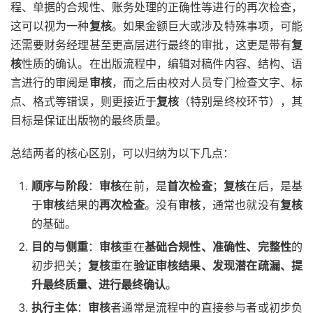
程、单据的合规性、账务处理的正确性等进行的再次检查，
这可以视为一种
复核
。如果金额巨大或涉及特殊事项，可能
还需要财务经理甚至更高层进行最终的审批，这更是带有
复
核
性质的确认。在出版流程中，编辑对稿件内容、结构、语
言进行的审阅是
审核
，而之后由校对人员专门检查文字、标
点、格式等错误，则更接近于
复核
（特别是终校环节），其
目标是保证出版物的最终质量。
总结两者的核心区别，可以归纳为以下几点：
顺序与阶段
：
审核
在前，是
首次检查
；
复核
在后，是基
于
审核
结果的
再次检查
。没有
审核
，通常也就没有
复核
的基础。
目的与侧重
：
审核
重在
基础合规性、准确性、完整性
的
初步把关；
复核
重在
验证审核结果、发现潜在疏漏、提
升最终质量、进行最终确认
。
执行主体
：
审核
者通常是流程中的直接参与者或初步负