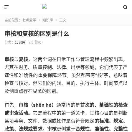


当前位置：
七点爱学
知识库
正文


审核和复核的区别是什么
分类：
知识库
赞(
0
)

审核
与
复核
，这两个词在日常工作与管理流程中频繁出现，
尤其在财务、质量控制、法律、出版等领域，它们代表了严
谨性和准确性的重要保障环节。虽然都带有“核”字，意味着
检查与核对，但它们的内涵、目的、执行主体、时间节点以
及侧重点存在显著的区别。
首先，
审核（shěn hé）
通常指的是
首次的、基础性的检查
或审查活动
。它是流程中的第一道关卡，其核心目的是判断
某项事务、文件、数据或操作是否符合既定的
标准、规定、
政策、法规或要求
。
审核
更侧重于
合规性、准确性、完整性