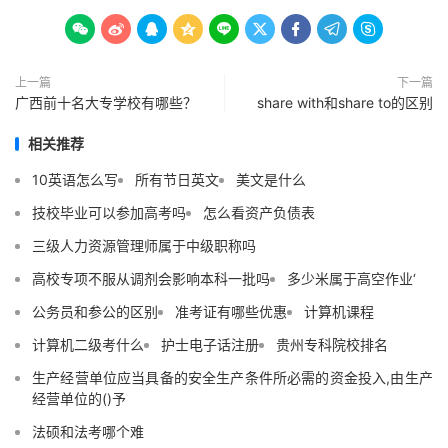









上一篇
下一篇
广西前十名大专学校有哪些？
share with和share to的区别
相关推荐
10英语怎么写
所有节日英文
美文是什么
技校毕业可以参加高考吗
怎么看资产负债表
三级人力资源管理师属于中级职称吗
高校专项不服从调剂会影响本科一批吗
多少米属于高空作业‘
公务员和参公的区别
准考证有哪些优惠
计算机课程
计算机二级考什么
护士电子话注册
贵州专科院校排名
生产经营单位应当具备的安全生产条件所必需的资金投入,由生产
经营单位的()予
法硕和法考哪个难