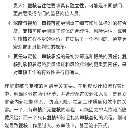
责人；
复核
者往往要求具有
独立性
，可能是不同部门、
更高层级或专门的监督岗位人员。
深度与视角
：
审核
可能更侧重于细节和具体标准的符合
度；
复核
可能更侧重于整体的合理性、风险评估，或者
对
审核
过程本身的评价。它提供了一个不同的、通常更
宏观或更具批判性的视角。
责任与定位
：
审核
承担的是初步筛选和把关的责任；
复
核
则承担着最终质量保证和风险控制的更重要责任，是
对
审核
工作的有效性进行再确认。
理解
审核
与
复核
的区别至关重要。在制度设计和流程管理
中，明确区分这两个环节，并合理配置资源和人员，是建立
健全内部控制体系、防范风险、提高工作质量和效率的关
键。一个只有
审核
而无
复核
的流程，可能因为单点依赖而隐
藏风险；而一个只有
复核
却缺乏扎实
审核
基础的流程，则可
能导致
复核
工作量过大、效率低下，甚至流于形式。