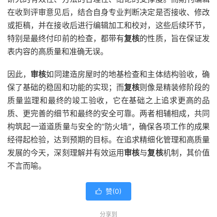
在收到评审意见后，结合自身专业判断决定是否接收、修改
或拒稿，并在接收后进行编辑加工和校对，这些后续环节，
特别是最终付印前的检查，都带有
复核
的性质，旨在保证发
表内容的高质量和准确无误。
因此，
审核
如同建造房屋时的地基检查和主体结构验收，确
保了基础的稳固和功能的实现；而
复核
则像是精装修阶段的
质量监理和最终的竣工验收，它在基础之上追求更高的品
质、更完善的细节和最终的安全可靠。两者相辅相成，共同
构筑起一道道质量与安全的“防火墙”，确保各项工作的成果
经得起检验，达到预期的目标。在追求精细化管理和高质量
发展的今天，深刻理解并有效运用
审核
与
复核
机制，其价值
不言而喻。
赞(
0
)

分享到