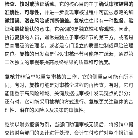
检查、核对或验证活动
。它的核心目的在于
确认审核结果的
准确性、可靠性
，并进一步发现
审核
过程中可能被忽略的
细
微错误、潜在风险或判断偏差
。
复核
往往带有一种
监督、验
证和最终确认
的意味。它强调的是
独立性
和
客观性
。因此，
执行
复核
的人员，通常是独立于
审核
环节的第三方，或者是
更高层级的管理者，或者是专门设立的质量控制或风险管理
岗位。
复核
的出发点是假设
审核
环节可能存在疏漏，通过第
二次独立的审视来提高最终结果的质量和可信度。
复核
并非简单地重复
审核
的工作，它的侧重点可能有所不
同。有时，
复核
可能是对
审核
全过程的再检查；有时，它可
能侧重于高风险领域、关键数据或
审核
中发现疑点的部分；
还有时，它可能采用抽样的方式进行。
复核
更关注整体的合
理性、潜在的风险以及决策的审慎性。
继续以财务报销为例，当部门助理
审核
无误后，将报销单提
交给财务部门的会计进行处理，会计在付款前对整个报销流