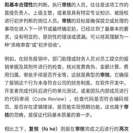
和基本合理性
的判断。执行
审核
的人员，往往是该项工作的
直接负责人、上级主管，或者是具有特定专业知识、被授权
进行初步判断的岗位人员。
审核
的目标是确保提交或处理的
事项在进入下一环节或最终确定前，已经达到了最基本的要
求，没有明显的、原则性的错误或遗漏。可以将其理解为一
种“资格审查”或“初步验收”。
例如，在财务报销中，部门助理或财务人员对员工提交的报
销单据及其附件进行的检查，核对发票真伪、金额计算、费
用归属、审批手续是否齐全等，这就是典型的
审核
。它确保
了报销这个行为本身符合公司的财务制度。在软件开发中，
开发者完成代码后进行的单元测试，或者团队内部成员进行
的代码审阅（Code Review），检查代码是否符合编码规
范、是否存在逻辑错误、是否能实现预期功能，这也属于
审
核
的范畴，是保证代码基本质量的第一步。
相比之下，
复核（fù hé）
则是在
审核
完成之后进行的
再次