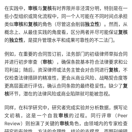
在实践中，
审核
与
复核
有时界限并非泾渭分明，特别是在一
些小型组织或简化流程中，同一个人可能在不同时间点承担
类似
审核
和
复核
的角色（尽管这会削弱
独立性
）。然而，从
概念上、从最佳实践的角度看，区分两者并尽可能保证
复核
的
独立性
，是提升管理水平和成果可靠性的不二法门。
例如，在重要的合同签订前，法务部门的初级律师草拟合同
并进行初步审查（
审核
），确保条款基本符合法律要求和公
司利益；随后，资深律师或法务主管会对合同进行
复核
，不
仅检查法律措辞的精准性，更会从商业风险、战略契合度等
更高层面进行评估，确认合同条款的最终稳妥性。缺少了
复
核
环节，潜在的法律风险或商业陷阱就可能被忽视。
同样，在科学研究中，研究者完成实验并分析数据，撰写论
文初稿，这是一个自我
审核
的过程。同行评审（Peer
Review）则扮演了关键的
审核
角色，由领域内的专家检查
研究的有效性、方法的合理性、结论的支撑度。而期刊编辑