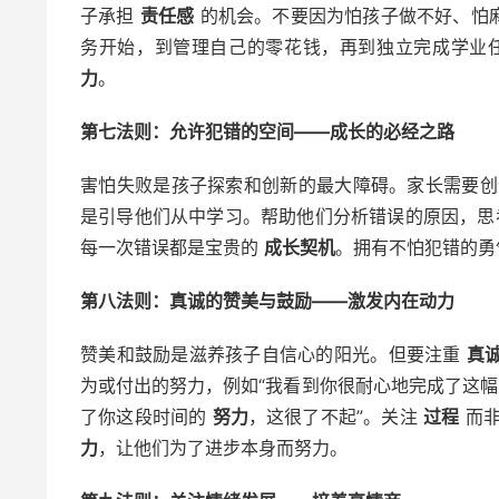
子承担
责任感
的机会。不要因为怕孩子做不好、怕
务开始，到管理自己的零花钱，再到独立完成学业
力
。
第七法则：允许犯错的空间——成长的必经之路
害怕失败是孩子探索和创新的最大障碍。家长需要
是引导他们从中学习。帮助他们分析错误的原因，思
每一次错误都是宝贵的
成长契机
。拥有不怕犯错的勇
第八法则：真诚的赞美与鼓励——激发内在动力
赞美和鼓励是滋养孩子自信心的阳光。但要注重
真
为或付出的努力，例如“我看到你很耐心地完成了这幅
了你这段时间的
努力
，这很了不起”。关注
过程
而非
力
，让他们为了进步本身而努力。