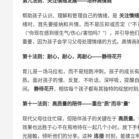
第九法则：关注情绪发展——培养高情商
帮助孩子认识、理解和管理自己的情绪，是
关注情
绪时，首先要接纳和共情，而不是压抑或否定（“不
（“你现在感到很生气/伤心/害怕吗？”），并引导他
重要，因为孩子会学习父母处理情绪的方式。高情商
第十法则：耐心，耐心，再耐心——静待花开
育儿是一场马拉松，而不是短跑冲刺。孩子的成长
质。面对孩子的慢、反复、不听话，深呼吸，提醒
间。
静待花开
，相信每个孩子都有其独特的绽放时刻
第十一法则：高质量的陪伴——重在“质”而非“量”
现代父母往往忙碌，但陪伴孩子的关键在于
高质量
。
效果也远胜于心不在焉地待在一起几个小时。放下手
光接触，倾听他们的分享。这种
连接
时刻，能建立