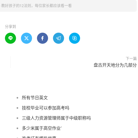
»
教好孩子的12法则，每位家长都应该看一看
分享到





下一篇
盘古开天地分为几部分
所有节日英文
技校毕业可以参加高考吗
三级人力资源管理师属于中级职称吗
多少米属于高空作业‘