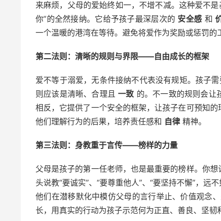
来麻烦，父母的爱始终如一，不增不减。这种爱不是基
你”的全然接纳。它给予孩子最深层次的
安全感
和
一个温暖的港湾在等待。避免将爱作为奖励或惩罚的
第二法则：清晰的规则与界限——自由成长的框架
爱不等于溺爱，无条件接纳不代表没有规矩。孩子
则应该是清晰、合理且
一致
的。不一致的规则会让
相反，它提供了一个安全的框架，让孩子在可预知的
他们理解行为的后果，培养责任感和
自律
精神。
第三法则：身教重于言传——榜样的力量
父母是孩子的第一任老师，也是最重要的榜样。你想
头说教“要诚实”、“要尊重他人”、“要坚持不懈”，
他们在潜移默化中模仿父母的言行举止、价值观念
长，用真实的行动为孩子示范何为正直、善良、坚韧