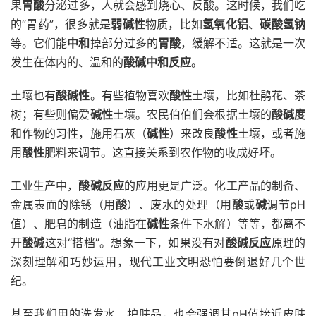
果
胃酸
分泌过多，人就会感到烧心、反酸。这时候，我们吃
的“胃药”，很多就是
弱碱性
物质，比如
氢氧化铝
、
碳酸氢钠
等。它们能
中和
掉部分过多的
胃酸
，缓解不适。这就是一次
发生在体内的、温和的
酸碱中和反应
。
土壤也有
酸碱性
。有些植物喜欢
酸性
土壤，比如杜鹃花、茶
树；有些则偏爱
碱性
土壤。农民伯伯们会根据土壤的
酸碱度
和作物的习性，施用石灰（
碱性
）来改良
酸性
土壤，或者施
用
酸性
肥料来调节。这直接关系到农作物的收成好坏。
工业生产中，
酸碱反应
的应用更是广泛。化工产品的制备、
金属表面的除锈（用
酸
）、废水的处理（用
酸
或
碱
调节pH
值）、肥皂的制造（油脂在
碱性
条件下水解）等等，都离不
开
酸碱
这对“搭档”。想象一下，如果没有对
酸碱反应
原理的
深刻理解和巧妙运用，现代工业文明恐怕要倒退好几个世
纪。
甚至我们用的洗发水、护肤品，也会强调其pH值接近皮肤