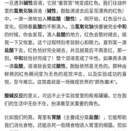
一旦遇到
碱性
溶液，它就“羞答答”地变成红色。我们往烧杯
里的
氢氧化钠
溶液（
碱性
，酚酞滴进去后呈现漂亮的红色）
中，一滴一滴地加入
稀盐酸
（
酸性
）。刚开始，红色没什么
变化，但随着
盐酸
的不断滴入，当
氢氧化钠
快要被完全
中和
的时候，你会发现，滴入
盐酸
的地方，红色会暂时褪去，摇
晃一下又恢复。这个过程特别考验耐心和眼力。直到某一滴
盐酸
下去，红色恰好完全褪去，并且摇晃后不再变红，那一
刻，
中和
就恰好完成了！整个溶液变成了中性。如果再多滴
一滴
盐酸
，溶液就会变成
酸性
，酚酞依然是无色的。那种由
鲜艳的红色瞬间变为无色的视觉冲击，以及实验成功的喜
悦，至今难忘。这简直就是一场微观世界的“颜色魔术”。
酸碱反应
的意义，可远不止于实验室里的瓶瓶罐罐。它在我
们的生活中无处不在，扮演着至关重要的角色。
比如我们的胃。胃里有
胃酸
（主要成分是
盐酸
），它能帮助
我们消化食物，还能杀死一些随食物进入胃里的细菌。但如