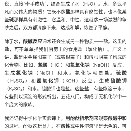
说，直接“牵手成功”，结合生成了水（H₂O）。水，多么平
凡而又伟大的物质！它既不像
酸
那样具有腐蚀性，也不像某
些
碱
那样具有刺激性，它温和、中性。这就像一场激烈的争
吵之后，双方都冷静下来，达成和解，恢复了平静。
除了水，
酸碱反应
通常还会生成另一种物质——
盐
。这里的
盐
，可不单单指我们厨房里的食用盐（氯化钠）。广义上
讲，
盐
是由金属阳离子（或铵根离子）和酸根阴离子构成的
化合物。比如，
盐酸
（HCl）和
氢氧化钠
（NaOH）反应，
生成
氯化钠
（NaCl）和水。氯化钠就是盐。
硫酸
（H₂SO₄）和
氢氧化钾
（KOH）反应，生成
硫酸钾
（K₂SO₄）和水。硫酸钾也是盐。这些
盐
，有些能溶于水，
有些则以沉淀的形式析出，五花八门，构成了无机化学中一
个庞大的家族。
我还记得中学化学实验课上，用
酚酞指示剂
来观察
酸碱中和
的过程。酚酞这玩意儿，在
酸性
或中性溶液里是无色的，可