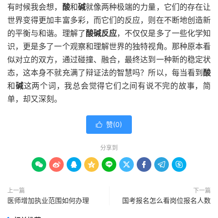
有时候我会想，
酸
和
碱
就像两种极端的力量，它们的存在让
世界变得更加丰富多彩，而它们的反应，则在不断地创造新
的平衡与和谐。理解了
酸碱反应
，不仅仅是多了一些化学知
识，更是多了一个观察和理解世界的独特视角。那种原本看
似对立的双方，通过碰撞、融合，最终达到一种新的稳定状
态，这本身不就充满了辩证法的智慧吗？所以，每当看到
酸
和
碱
这两个词，我总会觉得它们之间有说不完的故事，简
单，却又深刻。
赞(
0
)

分享到









上一篇
下一篇
医师增加执业范围如何办理
国考报名怎么看岗位报名人数