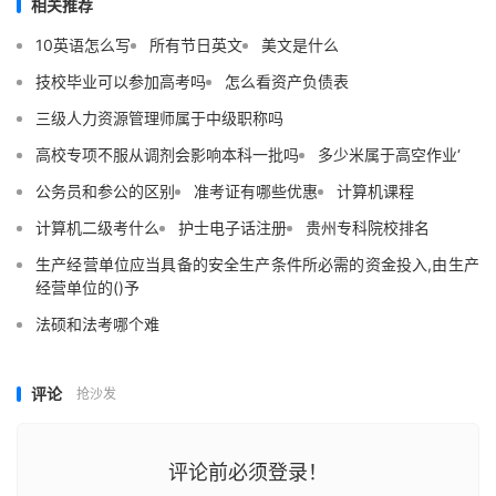
相关推荐
10英语怎么写
所有节日英文
美文是什么
技校毕业可以参加高考吗
怎么看资产负债表
三级人力资源管理师属于中级职称吗
高校专项不服从调剂会影响本科一批吗
多少米属于高空作业‘
公务员和参公的区别
准考证有哪些优惠
计算机课程
计算机二级考什么
护士电子话注册
贵州专科院校排名
生产经营单位应当具备的安全生产条件所必需的资金投入,由生产
经营单位的()予
法硕和法考哪个难
评论
抢沙发
评论前必须登录！