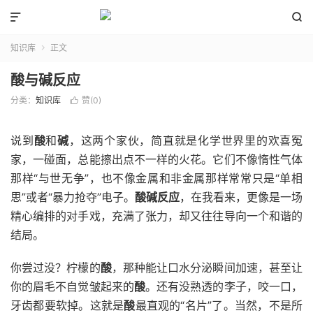


知识库
正文

酸与碱反应
分类：
知识库
赞(
0
)

说到
酸
和
碱
，这两个家伙，简直就是化学世界里的欢喜冤
家，一碰面，总能擦出点不一样的火花。它们不像惰性气体
那样“与世无争”，也不像金属和非金属那样常常只是“单相
思”或者“暴力抢夺”电子。
酸碱反应
，在我看来，更像是一场
精心编排的对手戏，充满了张力，却又往往导向一个和谐的
结局。
你尝过没？柠檬的
酸
，那种能让口水分泌瞬间加速，甚至让
你的眉毛不自觉皱起来的
酸
。还有没熟透的李子，咬一口，
牙齿都要软掉。这就是
酸
最直观的“名片”了。当然，不是所