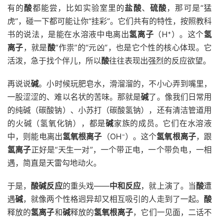
有的
酸
都能尝，比如实验室里的
盐酸
、
硫酸
，那可是“猛
虎”，碰一下都可能让你“挂彩”。它们共有的特性，按照教科
书的说法，是能在水溶液中电离出
氢离子
（H⁺）。这个
氢
离子
，就是
酸
“作祟”的“元凶”，也是它个性的核心体现。它
活泼，急于找个伴儿，所以
酸
往往表现出强烈的反应欲望。
再说说
碱
。小时候玩肥皂水，滑溜溜的，不小心弄到嘴里，
一股涩涩的、难以名状的苦味。那就是
碱
了。像我们日常用
的纯碱（碳酸钠）、小苏打（碳酸氢钠），还有清洁管道用
的火碱（氢氧化钠），都是
碱
家族的成员。它们在水溶液
中，则能电离出
氢氧根离子
（OH⁻）。这个
氢氧根离子
，跟
氢离子
正好是“天生一对”，一个带正电，一个带负电，一相
遇，简直是天雷勾地动火。
于是，
酸碱反应
的重头戏——
中和反应
，就上演了。当
酸
遭
遇
碱
，就像两个性格迥异却又相互吸引的人走到了一起。
酸
释放的
氢离子
和
碱
释放的
氢氧根离子
，它们一见面，二话不