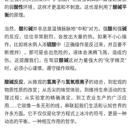
的弱
酸性
环境，这样才更温和不刺激。这也是利用了
酸碱平
衡
的原理。
当然，
酸
和
碱
并非总是温情脉脉地“中和”对方。强
酸
和强
碱
的反应，往往非常剧烈，会放出大量的热。如果不小心操
作，比如将水倒入浓
硫酸
中（正确操作是反过来，并且要不
断搅拌），那可是会出危险的，液体会沸腾飞溅，造成灼
伤。这提醒我们，在驾驭
酸碱
这对力量强大的“化学精灵”
时，必须小心谨慎，遵守操作规程。
酸碱反应
，从微观的
氢离子
与
氢氧根离子
的结合，到宏观的
物质性质的改变；从舌尖的味觉体验，到维持生命活动的生
理过程；从实验室的精确滴定，到工农业生产的广泛应
用……它就像一条无形的线，串联起我们生活和认知世界的
许多方面。它不仅仅是化学方程式上冰冷的符号，更是一种
动态的平衡，一种相互作用的哲学。