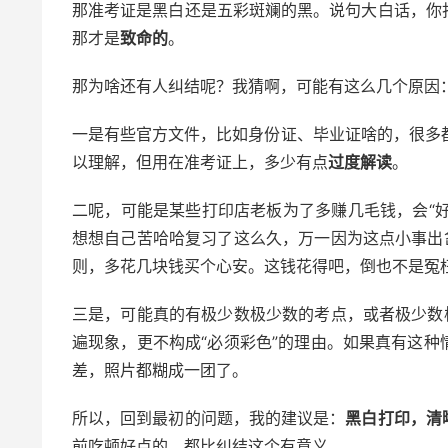
那准考证是黑白还是五彩斑斓的黑。说句大白话，你
那才是
致命的
。
那为啥还有人纠结呢？我猜啊，可能有这么几个原因
一是有些官方文件，比如身份证、毕业证啥的，很多都
以理解，但用在准考证上，多少有点
过度解读
。
二呢，可能是某些打印店老板为了多赚几毛钱，会“好心
想想自己苦哈哈复习了这么久，万一因为这点小事出
则，多花几块钱买个心安。这钱花得吧，倒也不是冤
三是，可能真的有极少数极少数的考点，或者极少数
遍现象，更不构成“必须彩色”的理由。如果真有这
差，照片都糊成一团了。
所以，回到最初的问题，我的建议是：
黑白打印，清
前吃顿好点的，都比纠结这个有意义。