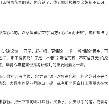
打印得再花里胡哨，内容错了，或者照片模糊到亲妈都不认识，
：
是彩色的，潜意识里就觉得“官方=彩色=更正规”。这种想法可
”建议你：“同学，彩打吧，更保险！” 你一听“保险”俩字，再
岔子，那不得悔死？于是，本着“宁可信其有，不可信其无”的原
枉，毕竟
心态稳定
也是考研成功的重要因素之一嘛。
极少数的监考老师，会“建议”你下次打彩色的。但这绝对不是普
种情况，大概率也是老师随口一提，或者那个黑白打印质量实在太
晰就行
。把省下来的那几块钱，买瓶水，买支顺手的笔，或者考