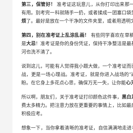
第三，保管好！
准考证这玩意儿，从你打印出来那
有用。别考完一科就随手一扔，或者揉成一团塞口袋
烦
了。最好是放在一个干净的文件夹里，或者用透明
第四，别在准考证上乱涂乱画！
有些同学喜欢在草
是
大忌
！准考证是你的身份凭证，保持干净整洁是最
河也洗不清了。
说到这儿，可能有人觉得我小题大做，一个准考证而
战，更是一场心理战。准考证，就是你进入战场的“
盼。在它身上多花点心思，确保万无一失，让你能
心
所以啊，朋友们，关于准考证打印颜色这件事，
黑白
费太多精力。把注意力放在更重要的事情上，比如最
积极应考。
想象一下，当你拿着清晰的准考证，自信满满地走进