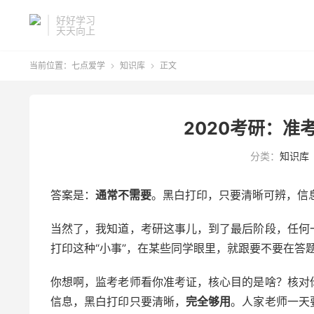
好好学习
天天向上
当前位置：
七点爱学
知识库
正文


2020考研：准
分类：
知识库
答案是：
通常不需要
。黑白打印，只要清晰可辨，信
当然了，我知道，考研这事儿，到了最后阶段，任何
打印这种“小事”，在某些同学眼里，就跟要不要在答
你想啊，监考老师看你准考证，核心目的是啥？核对
信息，黑白打印只要清晰，
完全够用
。人家老师一天