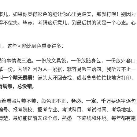
事儿，如果你觉得彩色的能让你心里更踏实，那就打呗！别因为
得不偿失。毕竟，考研这玩意儿，到最后拼的就是一个心态。心
儿，这些可能比颜色重要得多：
的事情说三遍。一份放文具袋，一份放随身包，一份放外套口
拿一份。为啥？因为人一紧张，就容易丢三落四。我听过不止一
叫一个
晴天霹雳
！满头大汗回去找，或者急急忙忙找地方打印，
雨绸缪，总没错
。
顾着看照片帅不帅，颜色正不正，
务必、一定、千万
要逐字逐句
编号、报考院校、报考专业、考试科目、考试时间、考场地址、
清楚，最好能提前去踩个点，熟悉一下路线和环境。每年都有跑