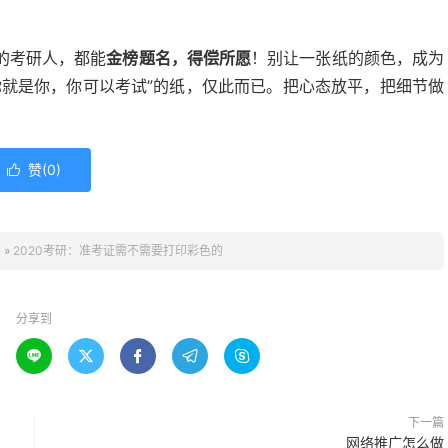
的考研人，都能
金榜题名，得偿所愿
！别让一张纸的颜色，成为
你就是你，你可以考试”的纸，仅此而已。把心态放平，把细节做
赞(
0
)

学
»
2020考研：准考证需不需要打印彩色的
分享到





下一篇
网络推广怎么做