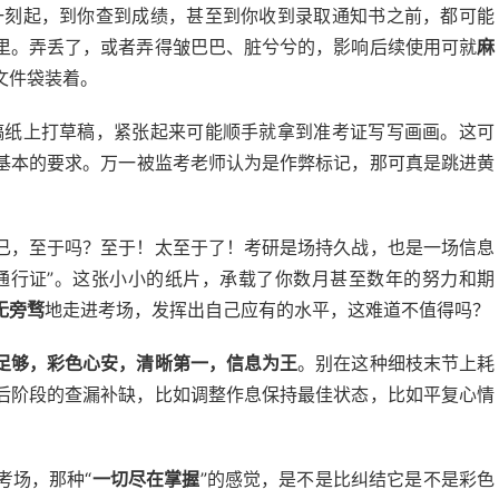
一刻起，到你查到成绩，甚至到你收到录取通知书之前，都可能
里。弄丢了，或者弄得皱巴巴、脏兮兮的，影响后续使用可就
麻
文件袋装着。
稿纸上打草稿，紧张起来可能顺手就拿到准考证写写画画。这可
基本的要求。万一被监考老师认为是作弊标记，那可真是跳进黄
已，至于吗？至于！太至于了！考研是场持久战，也是一场信息
通行证”。这张小小的纸片，承载了你数月甚至数年的努力和期
无旁骛
地走进考场，发挥出自己应有的水平，这难道不值得吗？
足够，彩色心安，清晰第一，信息为王
。别在这种细枝末节上耗
后阶段的查漏补缺，比如调整作息保持最佳状态，比如平复心情
考场，那种“
一切尽在掌握
”的感觉，是不是比纠结它是不是彩色