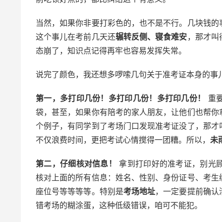
当然，如果你非要打彩色的，也不是不行。几块钱的
这个事儿在考前几天还
辗转反侧、寝食难安
，那才叫
态崩了，知识点记得再牢也容易发挥失常。
说完了颜色，我还想多啰嗦几句关于准考证本身的事
第一，多打印几份！多打印几份！多打印几份！
重要
袋，甚至，如果你有陪考的家人朋友，让他们也帮你
个例子，有同学到了考场门口发现准考证没了，那才
不仅浪费时间，更把考试心情搅得一团糟。所以，
未
第二，仔细核对信息！
拿到打印好的准考证，别光
核对上面的所有信息：姓名、性别、身份证号、考生
座位号等等等等。特别是
考场地址
，一定要提前确认
错考场的糊涂蛋，这种低级错误，咱可不能犯。