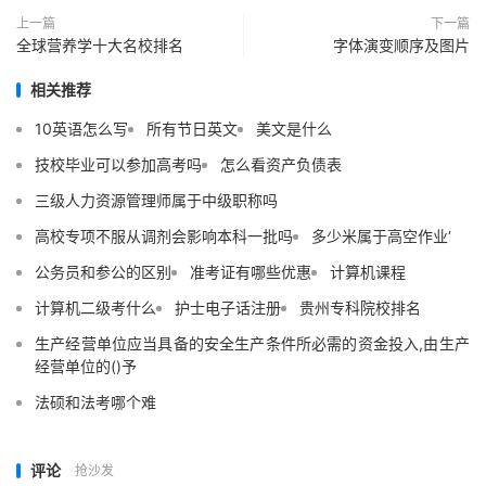
上一篇
下一篇
全球营养学十大名校排名
字体演变顺序及图片
相关推荐
10英语怎么写
所有节日英文
美文是什么
技校毕业可以参加高考吗
怎么看资产负债表
三级人力资源管理师属于中级职称吗
高校专项不服从调剂会影响本科一批吗
多少米属于高空作业‘
公务员和参公的区别
准考证有哪些优惠
计算机课程
计算机二级考什么
护士电子话注册
贵州专科院校排名
生产经营单位应当具备的安全生产条件所必需的资金投入,由生产
经营单位的()予
法硕和法考哪个难
评论
抢沙发