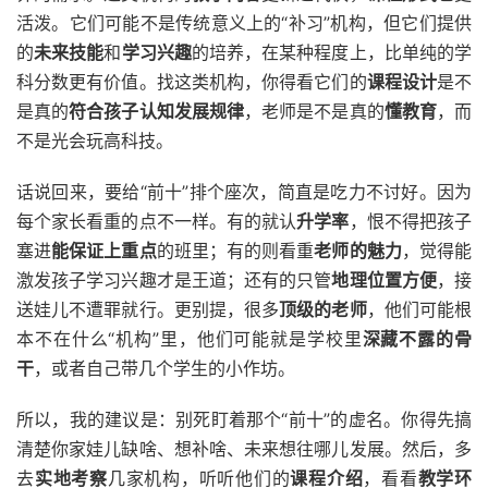
活泼。它们可能不是传统意义上的“补习”机构，但它们提供
的
未来技能
和
学习兴趣
的培养，在某种程度上，比单纯的学
科分数更有价值。找这类机构，你得看它们的
课程设计
是不
是真的
符合孩子认知发展规律
，老师是不是真的
懂教育
，而
不是光会玩高科技。
话说回来，要给“前十”排个座次，简直是吃力不讨好。因为
每个家长看重的点不一样。有的就认
升学率
，恨不得把孩子
塞进
能保证上重点
的班里；有的则看重
老师的魅力
，觉得能
激发孩子学习兴趣才是王道；还有的只管
地理位置方便
，接
送娃儿不遭罪就行。更别提，很多
顶级的老师
，他们可能根
本不在什么“机构”里，他们可能就是学校里
深藏不露的骨
干
，或者自己带几个学生的小作坊。
所以，我的建议是：别死盯着那个“前十”的虚名。你得先搞
清楚你家娃儿缺啥、想补啥、未来想往哪儿发展。然后，多
去
实地考察
几家机构，听听他们的
课程介绍
，看看
教学环