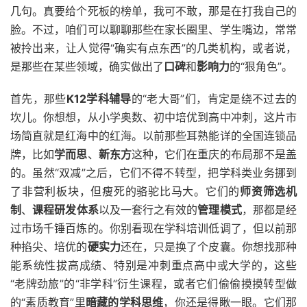
几句。真要给个死板的榜单，我可不敢，那是在打我自己的
脸。不过，咱们可以聊聊那些在家长圈里、学生嘴边，常常
被拎出来，让人觉得“确实有点东西”的几类机构，或者说，
是那些在某些领域，确实做出了
口碑
和
影响力
的“狠角色”。
首先，那些
K12学科辅导
的“老大哥”们，肯定是绕不过去的
坎儿。你想想，从小学奥数、初中培优到高中冲刺，这片市
场简直就是红海中的红海。以前那些耳熟能详的全国连锁品
牌，比如
学而思
、
新东方
这种，它们在重庆的布局那不是盖
的。虽然“双减”之后，它们不得不转型，把学科类业务挪到
了非营利板块，但瘦死的骆驼比马大。它们的
师资筛选机
制
、
课程研发体系
以及一套行之有效的
管理模式
，那都是经
过市场千锤百炼的。你别看现在学科培训低调了，但以前那
种掐尖、培优的
硬实力
还在，只是换了个皮囊。你想找那种
能系统性拔高成绩、特别是冲刺重点高中或大学的，这些
“老牌劲旅”的“非学科”衍生课程，或者它们偷偷摸摸转型做
的“素质教育”里
暗藏的学科思维
，你还是得瞅一眼。它们那