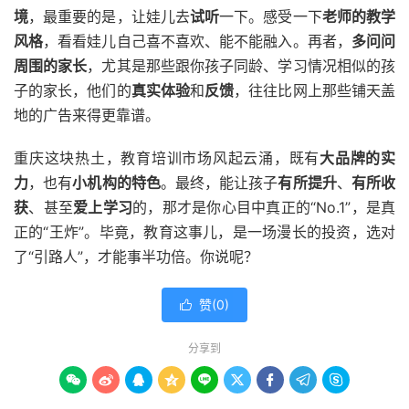
境
，最重要的是，让娃儿去
试听
一下。感受一下
老师的教学
风格
，看看娃儿自己喜不喜欢、能不能融入。再者，
多问问
周围的家长
，尤其是那些跟你孩子同龄、学习情况相似的孩
子的家长，他们的
真实体验
和
反馈
，往往比网上那些铺天盖
地的广告来得更靠谱。
重庆这块热土，教育培训市场风起云涌，既有
大品牌的实
力
，也有
小机构的特色
。最终，能让孩子
有所提升
、
有所收
获
、甚至
爱上学习
的，那才是你心目中真正的“No.1”，是真
正的“王炸”。毕竟，教育这事儿，是一场漫长的投资，选对
了“引路人”，才能事半功倍。你说呢？
赞(
0
)

分享到








