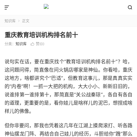


知识库
正文

重庆教育培训机构排名前十
分类：
知识库
赞(
0
)

说句实在话，要在重庆找个“教育培训机构排名前十”？哈，
这问题问得，简直像在问火锅店哪家是神仙。你看哈，重庆
这地方，啥都讲究个“巴适”，但教育这事儿，那是真真实实
的“内卷”啊！一抓一大把的机构，大大小小、新新旧旧的，
说谁排第一谁排第十，那简直是“关公战秦琼”，各自有各自
的道理，更重要的是，看你娃儿是啥样儿的泥巴，想捏成啥
样儿的佛像。
但你非要问，那我也凭着这几年在江湖上摸爬滚打、听各路
神仙摆龙门阵、再结合自己娃儿的经历，斗胆给你“跩”那么