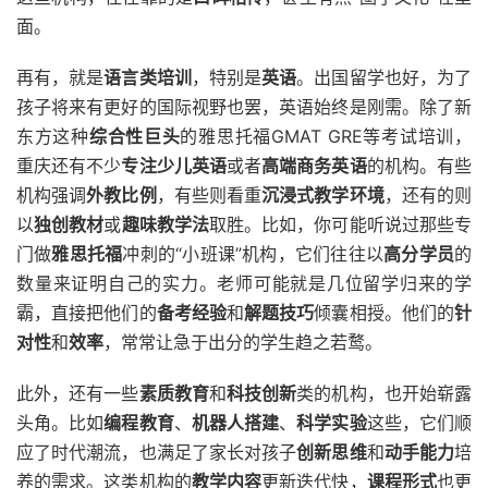
面。
再有，就是
语言类培训
，特别是
英语
。出国留学也好，为了
孩子将来有更好的国际视野也罢，英语始终是刚需。除了新
东方这种
综合性巨头
的雅思托福GMAT GRE等考试培训，
重庆还有不少
专注少儿英语
或者
高端商务英语
的机构。有些
机构强调
外教比例
，有些则看重
沉浸式教学环境
，还有的则
以
独创教材
或
趣味教学法
取胜。比如，你可能听说过那些专
门做
雅思托福
冲刺的“小班课”机构，它们往往以
高分学员
的
数量来证明自己的实力。老师可能就是几位留学归来的学
霸，直接把他们的
备考经验
和
解题技巧
倾囊相授。他们的
针
对性
和
效率
，常常让急于出分的学生趋之若鹜。
此外，还有一些
素质教育
和
科技创新
类的机构，也开始崭露
头角。比如
编程教育
、
机器人搭建
、
科学实验
这些，它们顺
应了时代潮流，也满足了家长对孩子
创新思维
和
动手能力
培
养的需求。这类机构的
教学内容
更新迭代快，
课程形式
也更