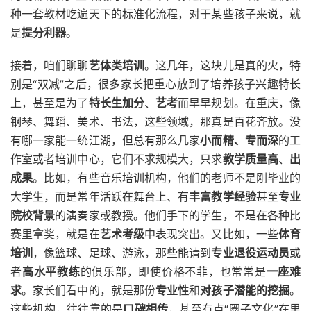
种一套教材吃遍天下的标准化流程，对于某些孩子来说，就
是
提分利器
。
接着，咱们聊聊
艺体类培训
。这几年，这块儿是真的火，特
别是“双减”之后，很多家长把重心放到了培养孩子兴趣特长
上，甚至是为了
特长生加分
、
艺考
而早早规划。在重庆，像
钢琴、舞蹈、美术、书法，这些领域，那真是百花齐放。没
有哪一家能一统江湖，但总有那么几家
小而精、专而深
的工
作室或者培训中心，它们不求规模大，只求
教学质量高
、
出
成果
。比如，有些音乐培训机构，他们的老师不是刚毕业的
大学生，而是常年活跃在舞台上、有
丰富教学经验
甚至
专业
院校背景
的演奏家或教授。他们手下的学生，不是在各种比
赛里拿奖，就是在
艺术考级
中表现突出。又比如，一些
体育
培训
，像篮球、足球、游泳，那些能请到
专业退役运动员
或
者
高水平教练
的俱乐部，即使价格不菲，也常常是
一座难
求
。家长们看中的，就是那份
专业性
和
对孩子潜能的挖掘
。
这些机构，往往靠的是
口碑相传
，甚至有点“圈子文化”在里