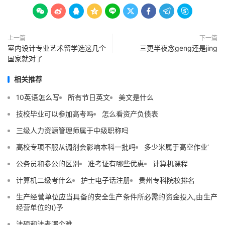









上一篇
下一篇
室内设计专业艺术留学选这几个
三更半夜念geng还是jing
国家就对了
相关推荐
10英语怎么写
所有节日英文
美文是什么
技校毕业可以参加高考吗
怎么看资产负债表
三级人力资源管理师属于中级职称吗
高校专项不服从调剂会影响本科一批吗
多少米属于高空作业‘
公务员和参公的区别
准考证有哪些优惠
计算机课程
计算机二级考什么
护士电子话注册
贵州专科院校排名
生产经营单位应当具备的安全生产条件所必需的资金投入,由生产
经营单位的()予
法硕和法考哪个难