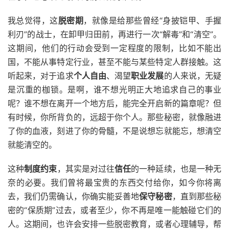
我总觉得，这
脱密期
，就像是给那些曾经“身披铠甲、手握
利刃”的战士，在卸甲归田前，再进行一次“解毒”和“清空”。
这期间，他们的行动会受到一定程度的限制，比如不能出
国，不能从事特定行业，甚至不能与某些特定人群接触。这
听起来，对于追求
个人自由
、渴望
职业发展
的人来说，无疑
是沉重的枷锁。是啊，谁不想光明正大地追求自己的事业
呢？谁不想在离开一个地方后，能完全开启新的篇章呢？但
有时候，你所背负的，远超于你个人。那些秘密，就像融进
了你的血液，刻进了你的骨髓，不是说想忘就能忘，想清空
就能清空的。
这种
制度约束
，其实是对过往
信任
的一种延续，也是一种无
奈的必要。我们曾将最宝贵的东西交付给你，如今你将离
去，我们仍需确认，你确实能妥善地
保守秘密
，直到那些秘
密的“保质期”过去，或者至少，你不再是唯一能触碰它们的
人。这期间，也许会安排一些脱密教育，或者心理辅导，帮