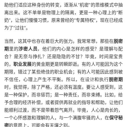
助他们适应这种身份的转变，逐渐从“机密”的思维模式中抽
离出来。这不单单是物理上的隔离，更是一种心理上的“断
奶”，让他们慢慢习惯，原来曾经的“专属特权”，现在已经成
为了“过往”。
当然，这其中也存在着巨大的张力。我常常想，那些在
脱密
期
里的
涉密人员
，他们的内心是怎样的感受？是理解与配
合？是无奈与挣扎？还是隐隐的不甘？毕竟，时间是宝贵
的，
职业发展
的黄金期更是转瞬即逝。有的人可能因为这个
期限，错过了某些绝佳的职业机会；有的人可能因此感到被
不信任，心理上产生不平衡。所以，在设计和执行
脱密期
时，我觉得，除了严格，还必须有温度。要让人感受到，这
是一种保护，而非惩罚；是一种责任，而非束缚。比如，给
予合理的经济补偿，或者提供再就业的指导和帮助，让他们
能顺利过渡，而不是带着怨气离开。毕竟，人心是肉长的，
一个心怀感激和理解的人，与一个满腹牢骚的人，在
保守秘
密
的意愿上，可能会有天壤之别。