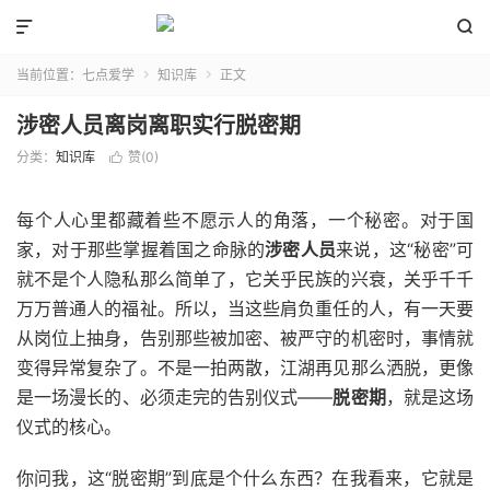


当前位置：
七点爱学
知识库
正文


涉密人员离岗离职实行脱密期
分类：
知识库
赞(
0
)

每个人心里都藏着些不愿示人的角落，一个秘密。对于国
家，对于那些掌握着国之命脉的
涉密人员
来说，这“秘密”可
就不是个人隐私那么简单了，它关乎民族的兴衰，关乎千千
万万普通人的福祉。所以，当这些肩负重任的人，有一天要
从岗位上抽身，告别那些被加密、被严守的机密时，事情就
变得异常复杂了。不是一拍两散，江湖再见那么洒脱，更像
是一场漫长的、必须走完的告别仪式——
脱密期
，就是这场
仪式的核心。
你问我，这“脱密期”到底是个什么东西？在我看来，它就是