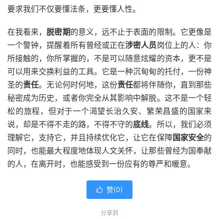
要求我们不仅要懂法条，更要懂人性。
在我看来，
脱密期
的意义，远不止于表面的限制。它更像是
一个警钟，提醒着所有曾经或正在
涉密人员
岗位上的人：你
所接触的，你所掌握的，不是可以随意炫耀的资本，更不是
可以用来交换利益的工具。它是一种沉甸甸的托付，一份神
圣的
责任
。无论何时何地，这份
责任
都将伴随你，直到那些
秘密成为历史，或者你完全从其影响中解脱。这不是一个轻
松的旅程，但对于一个渴望长治久安、繁荣昌盛的国家来
说，却是不得不走的路，不得不守的
底线
。所以，我们必须
理解它，支持它，并且持续优化它，让它在保障
国家安全
的
同时，也能最大程度地体现人文关怀，让那些曾经为国奉献
的人，在离开时，也能感受到一份应有的尊严和暖意。
赞(
0
)

分享到