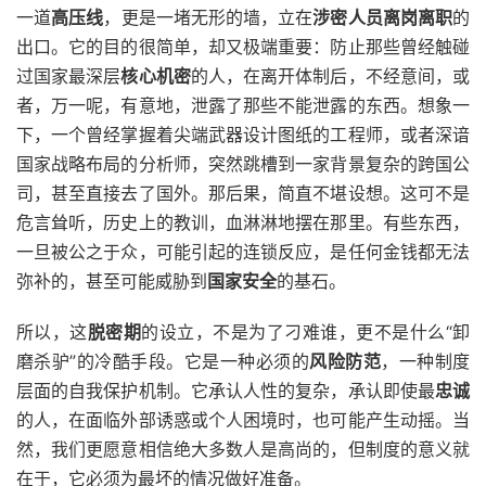
一道
高压线
，更是一堵无形的墙，立在
涉密人员离岗离职
的
出口。它的目的很简单，却又极端重要：防止那些曾经触碰
过国家最深层
核心机密
的人，在离开体制后，不经意间，或
者，万一呢，有意地，泄露了那些不能泄露的东西。想象一
下，一个曾经掌握着尖端武器设计图纸的工程师，或者深谙
国家战略布局的分析师，突然跳槽到一家背景复杂的跨国公
司，甚至直接去了国外。那后果，简直不堪设想。这可不是
危言耸听，历史上的教训，血淋淋地摆在那里。有些东西，
一旦被公之于众，可能引起的连锁反应，是任何金钱都无法
弥补的，甚至可能威胁到
国家安全
的基石。
所以，这
脱密期
的设立，不是为了刁难谁，更不是什么“卸
磨杀驴”的冷酷手段。它是一种必须的
风险防范
，一种制度
层面的自我保护机制。它承认人性的复杂，承认即使最
忠诚
的人，在面临外部诱惑或个人困境时，也可能产生动摇。当
然，我们更愿意相信绝大多数人是高尚的，但制度的意义就
在于，它必须为最坏的情况做好准备。