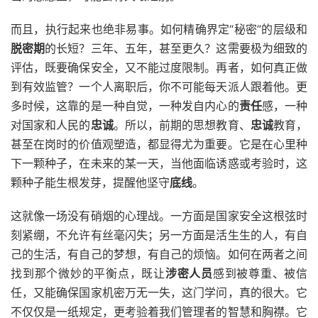
而且，执行起来也绝非易事。如何精确界定“秘密”的层级和
脱密期
的长短？三年、五年，甚至更久？这需要极为细致的
评估，既要确保安全，又不能过度限制。再者，如何真正做
到有效监管？一个人离职后，你不可能每天派人跟着他。更
多时候，这靠的是一种自觉，一种发自内心的
责任
感，一种
对国家和人民的
忠诚
。所以，前期的思想教育、
忠诚
教育，
甚至在岗时的价值观塑造，都显得尤为重要。它是在心里种
下一颗种子，在未来的某一天，当他面临诱惑或考验时，这
颗种子能生根发芽，提醒他坚守
底线
。
这就像一场没有硝烟的心理战。一方面是国家安全这根弦时
刻紧绷，不允许有丝毫闪失；另一方面是活生生的人，有自
己的生活，有自己的梦想，有自己的烦恼。如何在两者之间
找到那个微妙的平衡点，既让
涉密人员
感到被尊重、被信
任，又能确保国家机密万无一失，这门学问，真的很大。它
不仅仅是一纸规定，更考验着我们管理者的智慧和胸襟。它