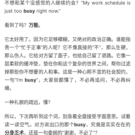
不想和某个没感觉的人继续约会？“My work schedule is
just too
busy
right now.”
看到了吗？
万能
。
它太好用了。因为它足够模糊，又绝对的政治正确。谁能指
责一个“忙于正事”的人呢？它不像直接的“不”，那么生硬，
那么伤人。它给对方留了面子，也给自己留了退路。它像一
层柔软的缓冲垫，垫在你和这个复杂的世界之间，帮你过滤
掉那些你不想要的人和事。这是一种心照不宣的社会契约，
一句“I’m
busy
”，大家就都懂了，不必再追问，不必再纠
缠。
一种礼貌的疏远，懂？
所以，下次再听到这个词，别急着全盘接受字面意思。试着
读一读空气。对方说出口的那个
busy
，究竟是实实在在的
分身乏术
，还是一句委婉的“谢谢，不必了”？