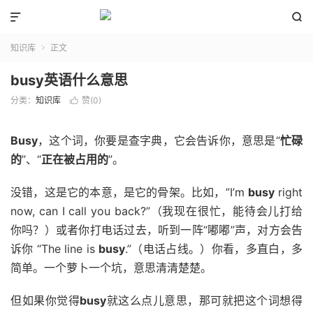


知识库
正文

busy英语什么意思
分类：
知识库
赞(
0
)

Busy
，这个词，你要是查字典，它会告诉你，意思是“
忙碌
的
”、“
正在被占用的
”。
没错，这是它的本意，是它的骨架。比如，”I’m
busy
right
now, can I call you back?”（我现在很忙，能待会儿打给
你吗？）或者你打电话过去，听到一阵“嘟嘟”声，对方会告
诉你 “The line is
busy
.”（电话占线。）你看，多直白，多
简单。一个萝卜一个坑，意思清清楚楚。
但如果你觉得
busy
就这么点儿意思，那可就把这个词想得