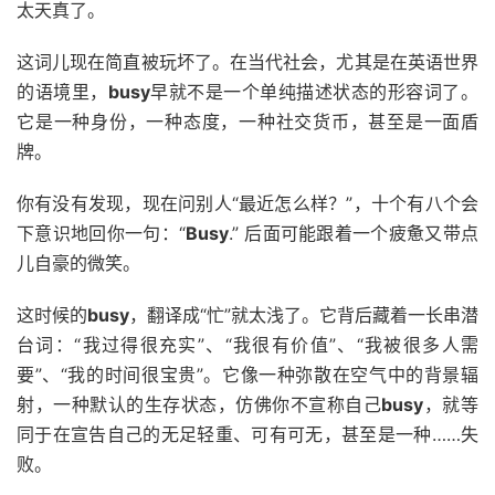
太天真了。
这词儿现在简直被玩坏了。在当代社会，尤其是在英语世界
的语境里，
busy
早就不是一个单纯描述状态的形容词了。
它是一种身份，一种态度，一种社交货币，甚至是一面盾
牌。
你有没有发现，现在问别人“最近怎么样？”，十个有八个会
下意识地回你一句：“
Busy
.” 后面可能跟着一个疲惫又带点
儿自豪的微笑。
这时候的
busy
，翻译成“忙”就太浅了。它背后藏着一长串潜
台词：“我过得很充实”、“我很有价值”、“我被很多人需
要”、“我的时间很宝贵”。它像一种弥散在空气中的背景辐
射，一种默认的生存状态，仿佛你不宣称自己
busy
，就等
同于在宣告自己的无足轻重、可有可无，甚至是一种……失
败。