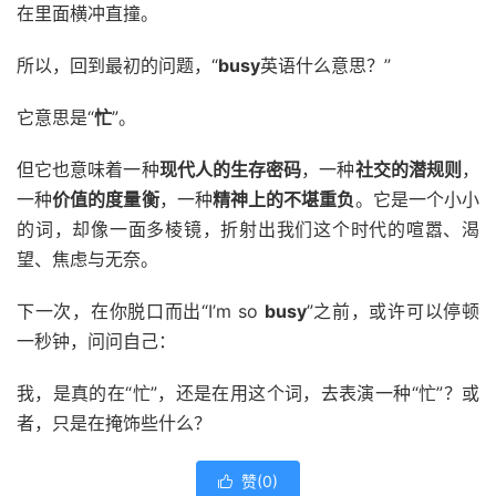
在里面横冲直撞。
所以，回到最初的问题，“
busy
英语什么意思？”
它意思是“
忙
”。
但它也意味着一种
现代人的生存密码
，一种
社交的潜规则
，
一种
价值的度量衡
，一种
精神上的不堪重负
。它是一个小小
的词，却像一面多棱镜，折射出我们这个时代的喧嚣、渴
望、焦虑与无奈。
下一次，在你脱口而出“I’m so
busy
”之前，或许可以停顿
一秒钟，问问自己：
我，是真的在“忙”，还是在用这个词，去表演一种“忙”？或
者，只是在掩饰些什么？
赞(
0
)
