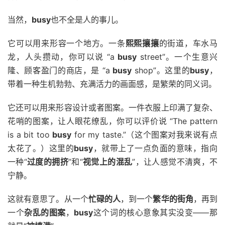
当然，
busy
也不全是人的事儿。
它可以用来形容一个地方。一条
熙熙攘攘
的街道，车水马
龙，人头攒动，你可以说 “a
busy
street”。一个生意兴
隆、顾客盈门的商店，是 “a
busy
shop”。这里的
busy
，
带着一种生机勃勃、充满活力的画面感，是繁荣的同义词。
它还可以用来形容设计或者图案。一件衣服上印满了复杂、
花哨的图案，让人眼花缭乱，你可以评价说 “The pattern
is a bit too
busy
for my taste.”（这个图案对我来说有点
太花了。）这里的
busy
，就带上了一点负面的意味，指向
一种“
过度的拥挤
”和“
视觉上的混乱
”，让人感觉不清爽，不
宁静。
这就有意思了。从一个
忙碌的人
，到一个
繁华的街角
，再到
一个
杂乱的图案
，
busy
这个词的核心意象其实没变——那