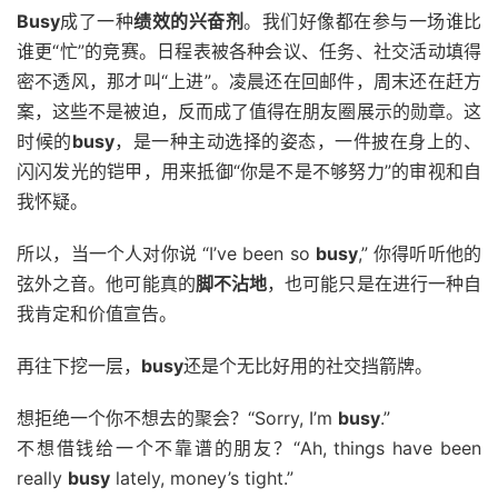
Busy
成了一种
绩效的兴奋剂
。我们好像都在参与一场谁比
谁更“忙”的竞赛。日程表被各种会议、任务、社交活动填得
密不透风，那才叫“上进”。凌晨还在回邮件，周末还在赶方
案，这些不是被迫，反而成了值得在朋友圈展示的勋章。这
时候的
busy
，是一种主动选择的姿态，一件披在身上的、
闪闪发光的铠甲，用来抵御“你是不是不够努力”的审视和自
我怀疑。
所以，当一个人对你说 “I’ve been so
busy
,” 你得听听他的
弦外之音。他可能真的
脚不沾地
，也可能只是在进行一种自
我肯定和价值宣告。
再往下挖一层，
busy
还是个无比好用的社交挡箭牌。
想拒绝一个你不想去的聚会？“Sorry, I’m
busy
.”
不想借钱给一个不靠谱的朋友？“Ah, things have been
really
busy
lately, money’s tight.”