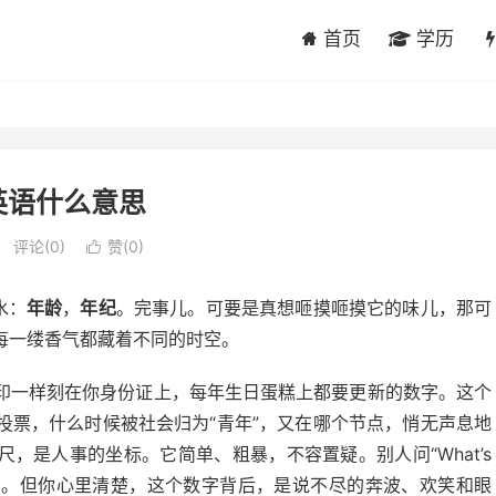
首页
学历
e英语什么意思
评论(0)
赞(
0
)

水：
年龄
，
年纪
。完事儿。可要是真想咂摸咂摸它的味儿，那可
每一缕香气都藏着不同的时空。
印一样刻在你身份证上，每年生日蛋糕上都要更新的数字。这个
投票，什么时候被社会归为“青年”，又在哪个节点，悄无声息地
尺，是人事的坐标。它简单、粗暴，不容置疑。别人问“What’s
完成了。但你心里清楚，这个数字背后，是说不尽的奔波、欢笑和眼