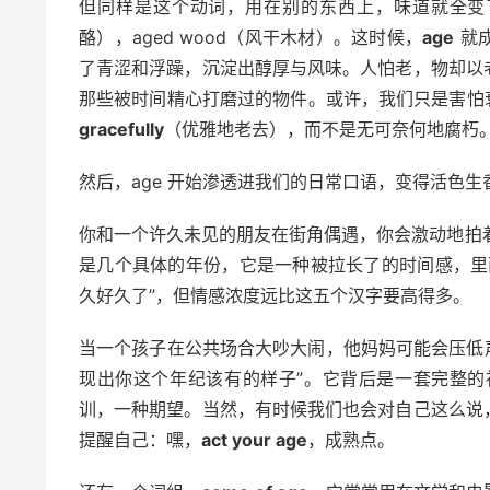
但同样是这个动词，用在别的东西上，味道就全变了。比如
酪），aged wood（风干木材）。这时候，
age
就
了青涩和浮躁，沉淀出醇厚与风味。人怕老，物却以
那些被时间精心打磨过的物件。或许，我们只是害怕
gracefully
（优雅地老去），而不是无可奈何地腐朽
然后，age 开始渗透进我们的日常口语，变得活色
你和一个许久未见的朋友在街角偶遇，你会激动地拍着
是几个具体的年份，它是一种被拉长了的时间感，里
久好久了”，但情感浓度远比这五个汉字要高得多。
当一个孩子在公共场合大吵大闹，他妈妈可能会压低
现出你这个年纪该有的样子”。它背后是一套完整
训，一种期望。当然，有时候我们也会对自己这么说
提醒自己：嘿，
act your age
，成熟点。