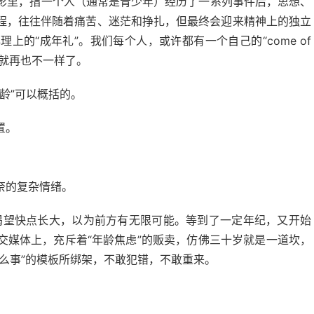
影里，指一个人（通常是青少年）经历了一系列事件后，思想、
程，往往伴随着痛苦、迷茫和挣扎，但最终会迎来精神上的独立
的“成年礼”。我们每个人，或许都有一个自己的“come of
，就再也不一样了。
年龄”可以概括的。
置。
奈的复杂情绪。
们渴望快点长大，以为前方有无限可能。等到了一定年纪，又开始
交媒体上，充斥着“年龄焦虑”的贩卖，仿佛三十岁就是一道坎，
么事”的模板所绑架，不敢犯错，不敢重来。