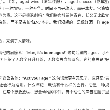
，aged wine（陈年佳酿），aged cheese（熟成奶
成了一种加持，一种升华。时间不再是敌人，而是挚友。它滤掉
老为贵。这不是很讽刺吗？我们拼命想留住青春，却又无比欣赏
衰败，而不是害怕“陈化”本身。我们渴望的，是像好酒一样
age
。
生香，充满了人情味。
他的肩膀说：“Man,
it’s been ages
!” 这句话里的 ages，可不
面压缩了无数个日升月落，无数次思念与遗忘。它的意思是“好
声音警告他：“
Act your age
!” 这句话就更有意思了，直译是“表
的社会行为准则。什么年纪，就该有什么样的言行。它是一种规
，在某个想要放纵、想要幼稚的瞬间，有个理性的声音在脑子里