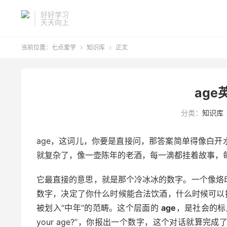
好好学习
天天向上
当前位置：
七点爱学
知识库
正文


ag
分类：
知识库
age，这词儿，你要是直接问，那答案简单得像白开
就复杂了，像一壶陈年的老酒，每一滴都挂着故事，
它最直接的意思，就是那个冷冰冰的数字。一个像烙
数字，决定了你什么时候能合法饮酒，什么时候可以
被划入“中年”的范畴。这个层面的
age
，是社会的标
your age?”，你报出一个数字，这个对话就算