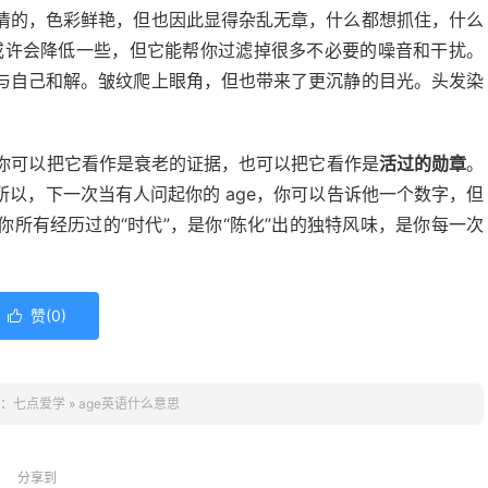
清的，色彩鲜艳，但也因此显得杂乱无章，什么都想抓住，什么
度或许会降低一些，但它能帮你过滤掉很多不必要的噪音和干扰。
与自己和解。皱纹爬上眼角，但也带来了更沉静的目光。头发染
。你可以把它看作是衰老的证据，也可以把它看作是
活过的勋章
。
以，下一次当有人问起你的 age，你可以告诉他一个数字，但
所有经历过的“时代”，是你“陈化”出的独特风味，是你每一次
赞(
0
)

：
七点爱学
»
age英语什么意思
分享到