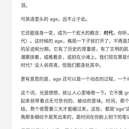
泪。
可英语里头的 age，远不止于此。
它还能摇身一变，成为一个宏大的概念：
时代
。你听，t
代）。这时候的 age，格局一下子就打开了，不再
的足迹和分期。它有了历史的厚重感，有了文明的肌理
潮裹挟着，或推着走，或拍在沙滩上。我们现在算是什
时代？没人说得清，但我们都身处其中。
更有意思的是，age 还可以是一个动态的过程，一个动词
这个词，光是想想，就让人心里咯噔一下。它不像 gro
起来就带着点无可奈何的、被动的意味。时间，那
结，熬个夜需要三天才能缓过来。这些，都是“age
角那条细纹不是笑出来的，是时间在你脸上刻下的笔记，提醒你