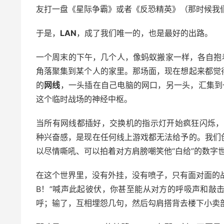
友打一盘《星际争霸》或者《反恐精英》（那时候我
于是，
LAN
，成了我们唯一的，也是最好的出路。
一个周末的下午，几个人，像蚂蚁搬家一样，各自抱
角落聚集到某个人的家里。那场面，现在想起来都觉
的
网线
，一头插在自己电脑的网口，另一头，汇集到
这个临时战场的神经中枢。
当所有网线都插好，交换机的指示灯开始疯狂闪烁，当
种兴奋感，是现在任何线上游戏都无法给予的。我们
以尽情嘶吼、可以拍着对方肩膀嘲笑他“白给”的数字
在这个世界里，没有外挂，没有喷子，只有面对面的战术
B！”喊声此起彼伏，你甚至能从对方的呼吸声和敲
呼；输了，互相埋怨几句，然后勾肩搭背去楼下小卖