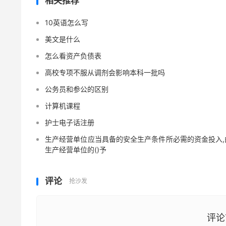
相关推荐
10英语怎么写
美文是什么
怎么看资产负债表
高校专项不服从调剂会影响本科一批吗
公务员和参公的区别
计算机课程
护士电子话注册
生产经营单位应当具备的安全生产条件所必需的资金投入,
生产经营单位的()予
评论
抢沙发
评论