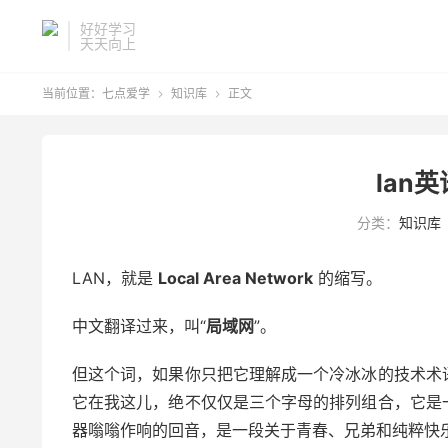
好好学习
天天向上
当前位置：
七点爱学
知识库
正文


lan
分类：
知识库
LAN，就是
Local Area Network
的缩写。
中文翻译过来，叫“
局域网
”。
但这个词，如果你只把它理解成一个冷冰冰的技术术
它在我这儿，绝不仅仅是三个字母的排列组合，它是
器嗡嗡作响的回音，是一段关于青春、兄弟和纯粹快