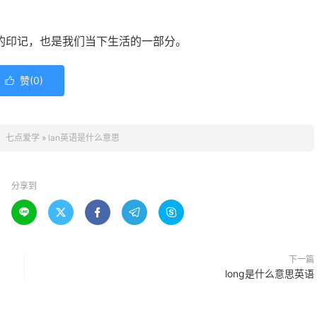
的印记，也是我们当下生活的一部分。
赞(
0
)

：
七点爱学
»
lan英语是什么意思
分享到





下一篇
long是什么意思英语