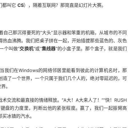
们都叫它
CS
），隔着互联网？那简直是幻灯片大赛。
着自己那沉得要死的“大头”显示器和笨重的机箱，从城市的不同
得热血沸腾。我们把桌子拼在一起，开始插拔那些蓝色的、灰色
一个叫做“
交换机
”或“
集线器
”的小盒子里。那个盒子，就是我们
我们在Windows的网络邻居里能看到彼此的计算机名时，那
创造了一个世界，一个只属于我们几个人的，绝对零延迟的，可
世界。
交流和最直接的情绪释放。“A大！A大来人了！”“快！RUSH
击键盘的力度里，判断出他的紧张程度。赢了，我们一起振臂高
部买冰镇的汽水。