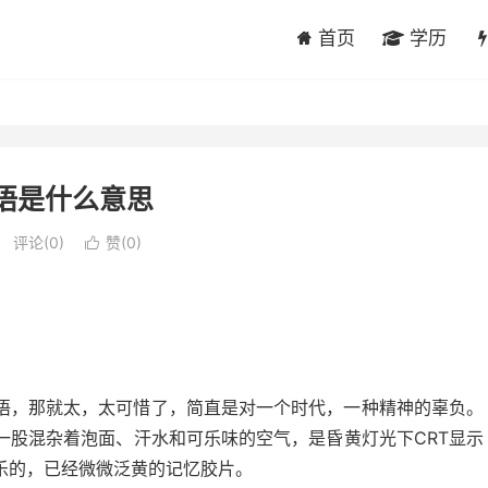
首页
学历
英语是什么意思
评论(0)
赞(
0
)

语，那就太，太可惜了，简直是对一个时代，一种精神的辜负。
一股混杂着泡面、汗水和可乐味的空气，是昏黄灯光下CRT显示
乐的，已经微微泛黄的记忆胶片。