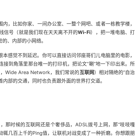
围内，比如你家、一间办公室、一整个网吧、或者一栋教学楼，
线信号（就是我们现在天天离不开的
Wi-Fi
），把一堆电脑、打
密的、内部的小网络。
根本感觉不到延迟。你可以直接访问邻座哥们儿电脑里的电影，
连接到角落里那台唯一的打印机，把论文“唰”地一下印出来。所
N
，Wide Area Network，我们常说的
互联网
）相对隔绝的“自治
理着内部的交通，同时也负责跟外面的世界打交道。
，那时候的互联网还是个奢侈品，ADSL拨号上网，那“吱吱嘎
动辄几百上千的Ping值，让联机对战变成了一种折磨。你想跟朋