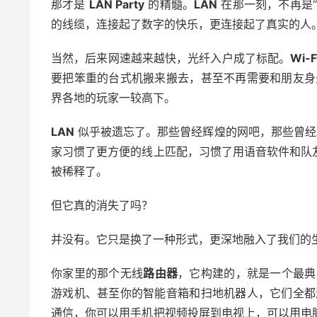
那才是
LAN Party
的精髓。
LAN
在那一刻，不再是
的线缆，连接起了数字的快乐，更连接起了真实的人
当然，后来网速越来越快，光纤入户成了标配。
Wi-F
要把笨重的台式机搬来搬去，甚至不再需要和朋友身处
界各地的玩家一较高下。
LAN
似乎被遗忘了。那些曾经辉煌的网吧，那些曾经
家习惯了更方便的线上匹配，习惯了用语音软件和队
被稀释了。
但它真的消失了吗？
并没有。它只是换了一种形式，更深地融入了我们的
你家里的那个无线
路由器
，它构建的，就是一个最
游戏机、甚至你的智能音箱和扫地机器人，它们全都连
通信，你可以用手机把视频投屏到电视上，可以用电