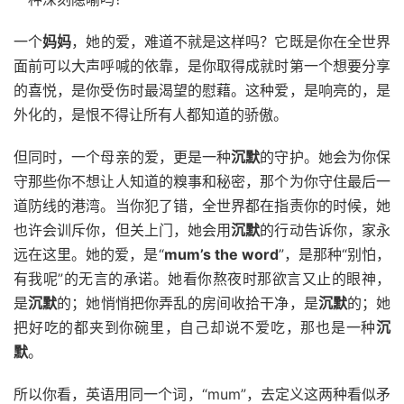
一个
妈妈
，她的爱，难道不就是这样吗？它既是你在全世界
面前可以大声呼喊的依靠，是你取得成就时第一个想要分享
的喜悦，是你受伤时最渴望的慰藉。这种爱，是响亮的，是
外化的，是恨不得让所有人都知道的骄傲。
但同时，一个母亲的爱，更是一种
沉默
的守护。她会为你保
守那些你不想让人知道的糗事和秘密，那个为你守住最后一
道防线的港湾。当你犯了错，全世界都在指责你的时候，她
也许会训斥你，但关上门，她会用
沉默
的行动告诉你，家永
远在这里。她的爱，是“
mum’s the word
”，是那种“别怕，
有我呢”的无言的承诺。她看你熬夜时那欲言又止的眼神，
是
沉默
的；她悄悄把你弄乱的房间收拾干净，是
沉默
的；她
把好吃的都夹到你碗里，自己却说不爱吃，那也是一种
沉
默
。
所以你看，英语用同一个词，“mum”，去定义这两种看似矛