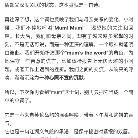
盾却又深度关联的状态，这本身就是一首诗。
再往深了想，这个词也反映了我们与母亲关系的变化。小时
候，我们不停地呼喊“
Mum
!
Mum
!”，渴望她的关注和回
应。长大后，我们和母亲之间，却有了越来越多
沉默
的时
刻，不是无话可说，而是一种更深的理解，一个眼神就能明
白彼此。我们开始扮演那个“
mum’s the word
”的角色，为
她保守一些善意的谎言，比如体检报告上无伤大雅的小问
题，或者工作上遇到的挫折。我们之间的交流，从响亮的呼
唤，渐渐沉淀为一种
心照不宣的沉默
。
所以，下次你再看到“mum”这个词，别再只把它当成一个简
单的单词了。
它是一声来自英伦岛屿的温柔呼唤，带着下午茶和烤饼的香
气。
它也是一句江湖义气般的承诺，是保守秘密时紧抿的双唇。