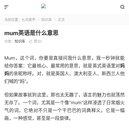


当前位置：
七点爱学
知识库
正文


mum英语是什么意思
分类：
知识库
赞(
0
)

Mum，这个词，你要是直接问我什么意思，我一秒钟就能
给你答案：它最核心、最常用的意思，就是英式英语里对
妈
妈
的亲昵称呼。对，就是英国人、澳大利亚人、新西兰人他
们喊的“妈”。
但如果故事就到这里，那也太无趣了，语言的魅力也就荡然
无存了。一个词，尤其是一个像“mum”这样浸透了日常烟火
气的词，它绝对不只是一个干巴巴的词典释义。它是一幅
画，一种感觉，甚至是一段旋律。