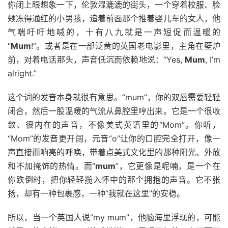
你闭上眼想象一下，伦敦湿漉漉的街头，一个穿着校服、脸
颊冻得通红的小男孩，追着前面那个推着婴儿车的女人，他
气喘吁吁地喊的，十有八九就是一声短促而温暖的
“
Mum
!”。或者是在一部泛黄的英国老电影里，主角在壁炉
前，对着电话那头，声音低沉而依赖地说：“Yes,
Mum
, I’m
alright.”
这个词的发音本身就很有意思。“mum”，你的双唇需要轻轻
闭合，然后一股温暖的气流从鼻腔里哼出来。它是一个很收
敛、很内在的声音，不像美式英语里的“Mom”。你听，
“Mom”的发音更开阔，元音“o”让你的口腔完全打开，像一
声直接而响亮的呼唤，带着点美式文化里的那种阳光、外放
和不加掩饰的热情。而“
mum
”，它更像是呢喃，是一个在
你跌倒时，把你轻轻揽入怀中的那个拥抱的声音。它不张
扬，却有一种包裹感，一种“我就在这里”的安稳。
所以，当一个英国人说“my mum”，他脑海里浮现的，可能