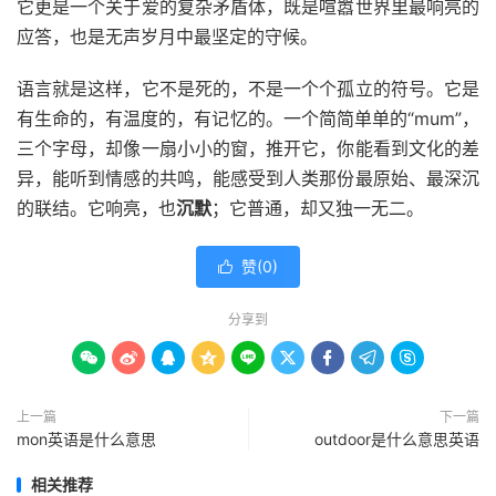
它更是一个关于爱的复杂矛盾体，既是喧嚣世界里最响亮的
应答，也是无声岁月中最坚定的守候。
语言就是这样，它不是死的，不是一个个孤立的符号。它是
有生命的，有温度的，有记忆的。一个简简单单的“mum”，
三个字母，却像一扇小小的窗，推开它，你能看到文化的差
异，能听到情感的共鸣，能感受到人类那份最原始、最深沉
的联结。它响亮，也
沉默
；它普通，却又独一无二。
赞(
0
)

分享到









上一篇
下一篇
mon英语是什么意思
outdoor是什么意思英语
相关推荐