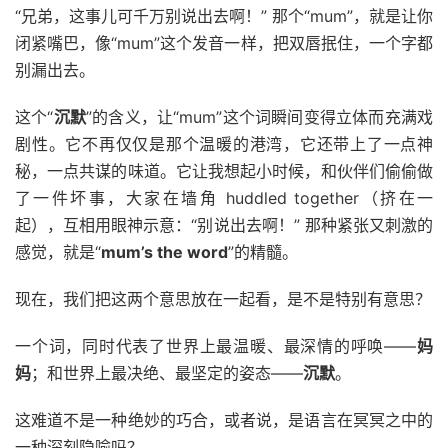
“兄弟，这事儿可千万别说出去啊！” 那个“mum”，就是让你
闭紧嘴巴，像“mum”这个发音一样，把双唇抿住，一个字都
别漏出去。
这个“
沉默
”的含义，让“mum”这个词瞬间变得立体而充满戏
剧性。它不再仅仅是那个温暖的港湾，它还带上了一点神
秘，一点共谋的味道。它让我想起小时候，和伙伴们偷偷做
了一件坏事，大家在墙角 huddled together（挤在一
起），互相用眼神示意：“别说出去啊！” 那种紧张又刺激的
感觉，就是“
mum’s the word
”的精髓。
现在，我们把这两个意思放在一起看，是不是特别有意思？
一个词，同时代表了世界上最温暖、最深情的呼唤——
妈
妈
；和世界上最决绝、最坚定的姿态——
沉默
。
这难道不是一种绝妙的巧合，或者说，是语言在冥冥之中的
一种深刻隐喻吗？