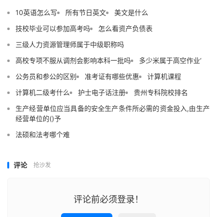
10英语怎么写
所有节日英文
美文是什么
技校毕业可以参加高考吗
怎么看资产负债表
三级人力资源管理师属于中级职称吗
高校专项不服从调剂会影响本科一批吗
多少米属于高空作业‘
公务员和参公的区别
准考证有哪些优惠
计算机课程
计算机二级考什么
护士电子话注册
贵州专科院校排名
生产经营单位应当具备的安全生产条件所必需的资金投入,由生产
经营单位的()予
法硕和法考哪个难
评论
抢沙发
评论前必须登录！