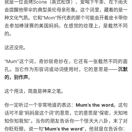
就是一位会烤Scone（英式松饼）、爱喝下午茶、在下雨天
会提醒他带伞的典型英伦母亲形象。这个词里，藏着的是一
种文化气质。它和“Mom”所代表的那个可能会开着皮卡带你
去参加棒球赛的美国妈妈，在感觉的纹理上，是截然不同
的。
这还没完。
“Mum”这个词，奇妙就奇妙在，它还有一张截然不同的面
孔。当它作为形容词或动词使用时，它的意思是——
沉默
的，别作声
。
这个用法，简直是神来之笔。
你一定听过一个非常地道的表达：
Mum’s the word
。这句
话可不是“妈妈是这个词”的意思，它的意思是“保密，天知地
知你知我知”。当你的朋友告诉你一个惊天大八卦，末了对
你眨眨眼，说一句“
Mum’s the word
”，他就是在告诉你：