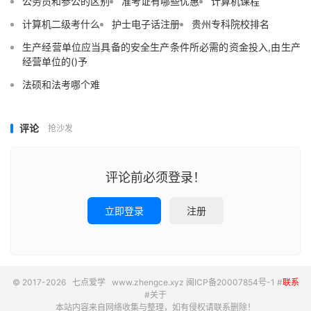
公务员和参公的区别
准考证有哪些优惠
计算机课程
计算机二级考什么
护士电子话注册
贵州专科院校排名
生产经营单位应当具备的安全生产条件所必需的资金投入,由生产
经营单位的()予
法硕和法考哪个难
评论
抢沙发
评论前必须登录！
立即登录
注册
© 2017-2026
七点爱学
www.zhengce.xyz
闽ICP备20007854号-1
#
联系
#
关于
本站内容来自网络收集与整理，如有侵权请联系删除！