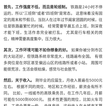
首先，工作强度不低，而且是轮班制。
铁路是24小时不停
运的，所以“三班倒”或者“四班倒”是常态。 这意味着没有固
定的周末和节假日。当别人在过年过节阖家团圆的时候，往
往是铁路最繁忙的时候。 经常需要早晨五点上班，到深夜
才能下班，生活作息完全被打乱。 尤其是行车相关的岗
位，精神需要高度集中，压力很大。
其次，工作环境可能不如你想象的好。
如果你被分到市区
的大站还好，但铁路系统非常庞大，线路遍布全国。 有很
多岗位是在郊区甚至偏远山区的线路所或者小站。 周围可
能很荒凉，生活会很枯燥，感觉与社会脱节。
然后，关于收入。
刚毕业的应届生，月收入普遍在5000元
左右。 根据不同的岗位、地区和工作经验，薪资会有所不
同。 比如，一线城市的高铁乘务员，在工作几年后，月薪
可能在5000到6000元。 技术性更强的岗位，比如火车司
机，工资会更高一些。 总体来说，这份收入在大城市不算