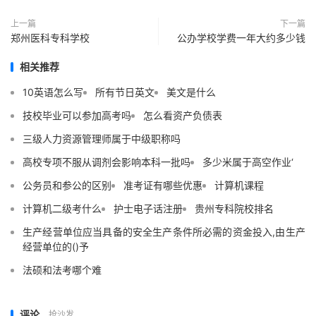
上一篇
下一篇
郑州医科专科学校
公办学校学费一年大约多少钱
相关推荐
10英语怎么写
所有节日英文
美文是什么
技校毕业可以参加高考吗
怎么看资产负债表
三级人力资源管理师属于中级职称吗
高校专项不服从调剂会影响本科一批吗
多少米属于高空作业‘
公务员和参公的区别
准考证有哪些优惠
计算机课程
计算机二级考什么
护士电子话注册
贵州专科院校排名
生产经营单位应当具备的安全生产条件所必需的资金投入,由生产
经营单位的()予
法硕和法考哪个难
评论
抢沙发