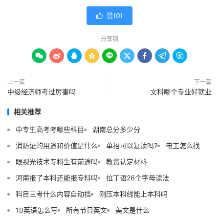
赞(
0
)

分享到









上一篇
下一篇
中级经济师考过厉害吗
文科哪个专业好就业
相关推荐
中专生高考考哪些科目
湖南总分多少分
消防证的用途和价值是什么
单招可以复读吗?
电工怎么找
眼视光技术专科生有前途吗
教资认定材料
河南报了本科还能报专科吗
拉丁语26个字母读法
科目三考什么内容自动挡
刚压本科线能上本科吗
10英语怎么写
所有节日英文
美文是什么