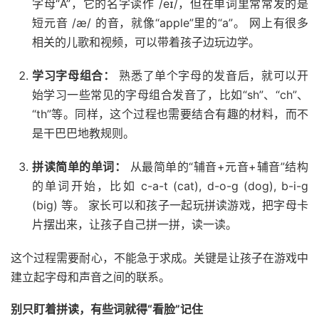
字母“A”，它的名字读作 /eɪ/，但在单词里常常发的是
短元音 /æ/ 的音，就像“apple”里的“a”。 网上有很多
相关的儿歌和视频，可以带着孩子边玩边学。
学习字母组合：
熟悉了单个字母的发音后，就可以开
始学习一些常见的字母组合发音了，比如“sh”、“ch”、
“th”等。同样，这个过程也需要结合有趣的材料，而不
是干巴巴地教规则。
拼读简单的单词：
从最简单的“辅音+元音+辅音”结构
的单词开始，比如 c-a-t (cat), d-o-g (dog), b-i-g
(big) 等。 家长可以和孩子一起玩拼读游戏，把字母卡
片摆出来，让孩子自己拼一拼，读一读。
这个过程需要耐心，不能急于求成。关键是让孩子在游戏中
建立起字母和声音之间的联系。
别只盯着拼读，有些词就得“看脸”记住