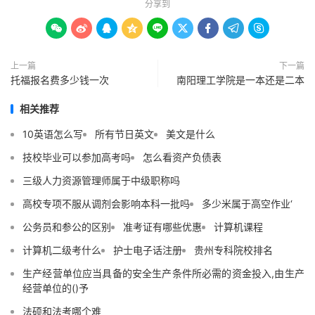
分享到









上一篇
下一篇
托福报名费多少钱一次
南阳理工学院是一本还是二本
相关推荐
10英语怎么写
所有节日英文
美文是什么
技校毕业可以参加高考吗
怎么看资产负债表
三级人力资源管理师属于中级职称吗
高校专项不服从调剂会影响本科一批吗
多少米属于高空作业‘
公务员和参公的区别
准考证有哪些优惠
计算机课程
计算机二级考什么
护士电子话注册
贵州专科院校排名
生产经营单位应当具备的安全生产条件所必需的资金投入,由生产
经营单位的()予
法硕和法考哪个难