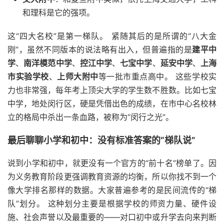
和理科是它的强项。
这“四大名校”是第一梯队。 紧随其后的是所谓的“八大金
刚”，虽然不同版本的说法略有出入，但普遍指的是
建平中
学
、
南洋模范中学
、
控江中学
、
七宝中学
、
延安中学
、
上海
市实验学校
、
上师大附中
等一批市重点高中。 这些学校实
力也非常强，每年考上顶尖大学的学生数不胜数。比如七宝
中学，地处闵行区，硬是凭借出色的成绩，在市中心名校林
立的格局中杀出一条血路，被称为“闵行之光”。
最后聊聊小学和初中：没有标准答案的“梯队说”
说到小学和初中，就更没有一个官方的“前十名”榜单了。因
为义务教育阶段更强调教育资源的均衡，所以你找不到一个
像大学排名那样的数据。大家普遍参考的是民间流传的“梯
队”划分。 这种划分主要是根据学校的师资力量、硬件设
施、社会声誉以及最重要的——对口初中或升学去向来判断