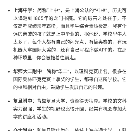
上海中学
：简称“上中”，是上海公认的“神校”。历史可
以追溯到1865年的龙门书院。它的厉害之处在于，不
仅高考成绩常年霸榜，而且学生综合素质极高。我有个
远房亲戚的孩子就是上中毕业的，据他说，学校里牛人
太多了，每个人都有自己的闪光点，有搞奥赛的，有玩
机器人拿国际大奖的，还有自己写程序做APP的。在那
种环境里，你会被推着往前走。
华师大二附中
：简称“华二”，以理科竞赛出名。很多在
国际奥林匹克竞赛上拿奖的学生，都来自这所学校。它
的校风相对自由，鼓励学生发展自己的兴趣。
复旦附中
：背靠复旦大学，资源得天独厚。学校的文科
实力很强，学生的视野也比较开阔，经常有机会参加大
学的讲座和活动。
交大附中
：和复旦附中类似，依托上海交通大学，工科