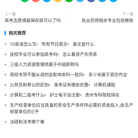
上一篇
下一篇
高考志愿填报保存就可以了吗
执业药师相关专业包括哪些
相关推荐
10英语怎么写
所有节日英文
美文是什么
技校毕业可以参加高考吗
怎么看资产负债表
三级人力资源管理师属于中级职称吗
高校专项不服从调剂会影响本科一批吗
多少米属于高空作业‘
公务员和参公的区别
准考证有哪些优惠
计算机课程
计算机二级考什么
护士电子话注册
贵州专科院校排名
生产经营单位应当具备的安全生产条件所必需的资金投入,由生产
经营单位的()予
法硕和法考哪个难