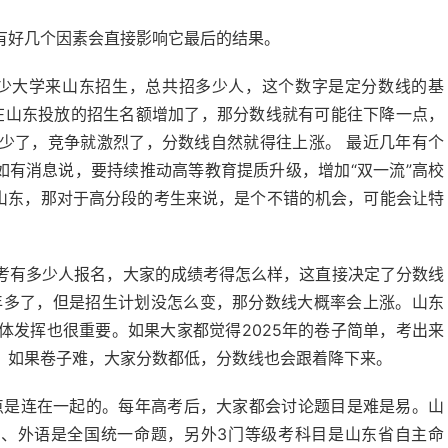
有好几个因素会直接影响它最后的结果。
多少大学来山东招生，总共招多少人，这个数字是定分数线的基
学在山东投放的招生名额增加了，那分数线就有可能往下降一点，
少了，竞争就激烈了，分数线自然就得往上涨。 最近几年有个
如有消息说，要持续推动高等教育提质升级，增加“双一流”高校
到山东，那对于高分段的考生来说，是个不错的机会，可能会让特
考有多少人报名，大家的成绩考得怎么样，这直接决定了分数线
24年多了，但是招生计划没怎么变，那分数线大概率会上涨。山东
体发挥也很重要。如果大家都觉得2025年的卷子简单，考出来
，如果卷子难，大家分数都低，分数线也会跟着降下来。
点是连在一起的。每年高考后，大家都会讨论题目是难是易。山
数学、外语是全国统一命题，另外3门等级考科目是山东省自主命