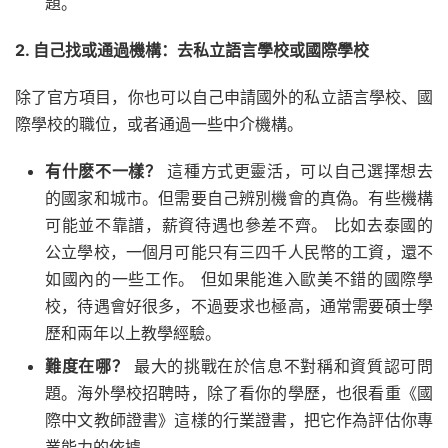
題。
2. 自己找或通過機構：去私立語言學校或國際學校
除了官方項目，你也可以自己申請國外的私立語言學校、國
際學校的職位，或者通過一些中介機構。
有什麽不一樣？
這種方式更靈活，可以自己選擇想去
的國家和城市。但需要自己辨別機會的真偽。有些機構
可能並不靠譜，薪資待遇也參差不齊。 比如去泰國的
公立學校，一個月可能只有三四千人民幣的工資，還不
如國內的一些工作。 但如果能進入歐美不錯的國際學
校，待遇會好很多，不過要求也極高，通常需要碩士學
歷和兩年以上教學經驗。
難度在哪？
最大的挑戰在於信息不對稱和資質認可問
題。海外學校招聘時，除了看你的學歷，也很看重《國
際中文教師證書》這樣的行業證書，把它作為評估你專
業能力的依據。