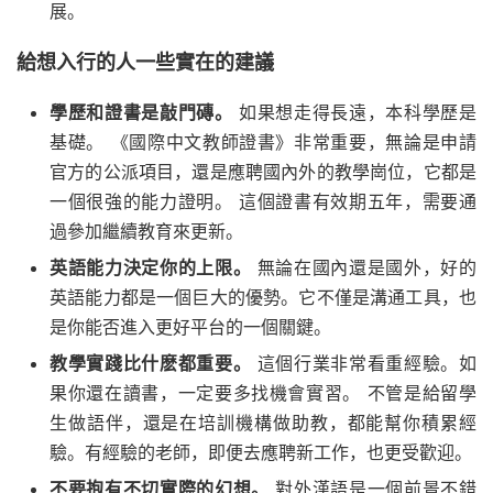
展。
給想入行的人一些實在的建議
學歷和證書是敲門磚。
如果想走得長遠，本科學歷是
基礎。 《國際中文教師證書》非常重要，無論是申請
官方的公派項目，還是應聘國內外的教學崗位，它都是
一個很強的能力證明。 這個證書有效期五年，需要通
過參加繼續教育來更新。
英語能力決定你的上限。
無論在國內還是國外，好的
英語能力都是一個巨大的優勢。它不僅是溝通工具，也
是你能否進入更好平台的一個關鍵。
教學實踐比什麽都重要。
這個行業非常看重經驗。如
果你還在讀書，一定要多找機會實習。 不管是給留學
生做語伴，還是在培訓機構做助教，都能幫你積累經
驗。有經驗的老師，即便去應聘新工作，也更受歡迎。
不要抱有不切實際的幻想。
對外漢語是一個前景不錯