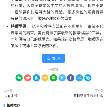
的行業，因為全球學習中文的人數在增加。 但它不是
一個能讓你快速賺大錢的行業。 很多崗位的薪資待遇
只是普通水平。做好心理預期很重要。
持續學習。
語言和教學方法都在不斷更新。畢業不代
表學習的結束。需要持續了解最新的教學理論和工具，
才能保持自己的競爭力。如果想在高校發展，繼續深造
讀碩士或博士是必要的路徑。
赞(
0
)

分享到









上一篇
下一篇
hcip证书
专科毕业学位是什么
相关推荐