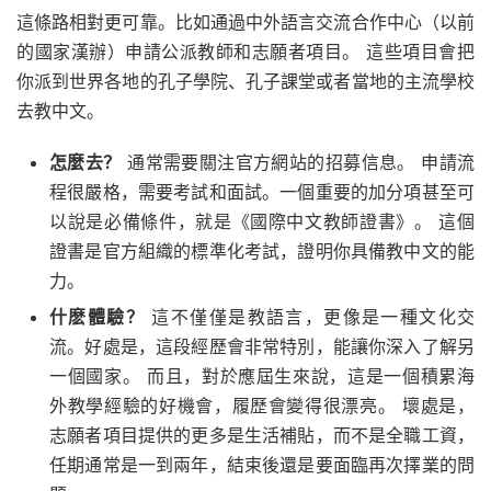
這條路相對更可靠。比如通過中外語言交流合作中心（以前
的國家漢辦）申請公派教師和志願者項目。 這些項目會把
你派到世界各地的孔子學院、孔子課堂或者當地的主流學校
去教中文。
怎麼去？
通常需要關注官方網站的招募信息。 申請流
程很嚴格，需要考試和面試。一個重要的加分項甚至可
以說是必備條件，就是《國際中文教師證書》。 這個
證書是官方組織的標準化考試，證明你具備教中文的能
力。
什麽體驗？
這不僅僅是教語言，更像是一種文化交
流。好處是，這段經歷會非常特別，能讓你深入了解另
一個國家。 而且，對於應屆生來說，這是一個積累海
外教學經驗的好機會，履歷會變得很漂亮。 壞處是，
志願者項目提供的更多是生活補貼，而不是全職工資，
任期通常是一到兩年，結束後還是要面臨再次擇業的問