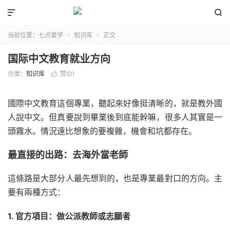


当前位置：
七点爱学
知识库
正文


国际中文教育就业方向
分类：
知识库
赞(
0
)

國際中文教育這個專業，聽起來好像挺清晰的，就是教外國
人說中文。但真要說到畢業後到底能幹嘛，很多人其實是一
頭霧水。情況遠比想象的要複雜，機會和坑都存在。
最直接的出路：去海外當老師
這條路是大部分人最先想到的，也是專業最對口的方向。主
要有兩種方式：
1. 官方項目：做公派教師或志願者