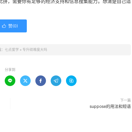
比拼，需要你有足够的经济支持和信息搜集能力。想清楚自己适
赞(
0
)

载：
七点爱学
»
专升硕难度大吗
分享到





下一篇
suppose的用法和短语