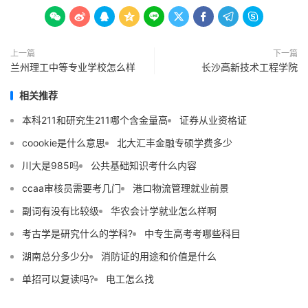









上一篇
下一篇
兰州理工中等专业学校怎么样
长沙高新技术工程学院
相关推荐
本科211和研究生211哪个含金量高
证券从业资格证
coookie是什么意思
北大汇丰金融专硕学费多少
川大是985吗
公共基础知识考什么内容
ccaa审核员需要考几门
港口物流管理就业前景
副词有没有比较级
华农会计学就业怎么样啊
考古学是研究什么的学科?
中专生高考考哪些科目
湖南总分多少分
消防证的用途和价值是什么
单招可以复读吗?
电工怎么找