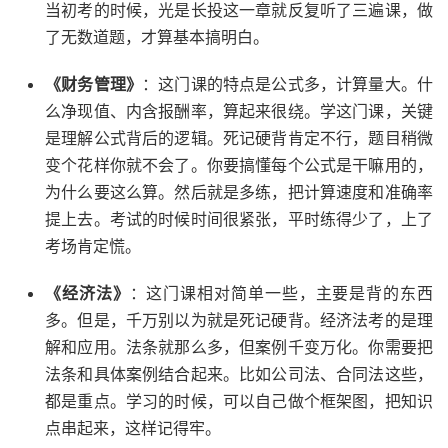
当初考的时候，光是长投这一章就反复听了三遍课，做
了无数道题，才算基本搞明白。
《财务管理》
：这门课的特点是公式多，计算量大。什
么净现值、内含报酬率，算起来很绕。学这门课，关键
是理解公式背后的逻辑。死记硬背肯定不行，题目稍微
变个花样你就不会了。你要搞懂每个公式是干嘛用的，
为什么要这么算。然后就是多练，把计算速度和准确率
提上去。考试的时候时间很紧张，平时练得少了，上了
考场肯定慌。
《经济法》
：这门课相对简单一些，主要是背的东西
多。但是，千万别以为就是死记硬背。经济法考的是理
解和应用。法条就那么多，但案例千变万化。你需要把
法条和具体案例结合起来。比如公司法、合同法这些，
都是重点。学习的时候，可以自己做个框架图，把知识
点串起来，这样记得牢。