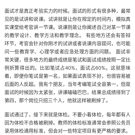
面试才是真正考验实力的时候。面试的形式有很多种，最常
见的是试讲和说课。试讲就是让你在规定的时间内，模拟真
实课堂给考官讲一节课。说课则是让你阐述自己对某一节课
的教学设计、教学方法和教学理念。 有些地方还会有答辩
环节，考官会针对你刚才的试讲或者说课内容提问，也可能
问一些教育学、心理学或者应急处理方面的问题。 面试非
常关键，很多地方的最终成绩是笔试和面试成绩按照一定比
例折算得出的。比如笔试占40%，面试占60%。这就意味
着，即便你笔试是第一名，如果面试表现不好，也很容易被
后面的人反超。我有个朋友，当年考编笔试全县第一，但是
面试的时候因为太紧张，讲课磕磕巴巴，结果总成绩排到了
第四，那个岗位只招三个人，他就这样被刷掉了。
面试通过了，接下来就是体检。不要小看体检，每年都有人
因为体检不合格被刷掉。教师的体检标准通常会参照公务员
录用体检通用标准，但会对一些特定项目有更严格的要求。