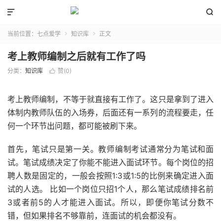


当前位置：
七点爱学
知识库
正文


考上教师编制之后就有工作了吗
分类：
知识库
赞(
0
)

考上教师编制，不等于就直接有工作了。这只是拿到了进入
体制内教师队伍的入场券，后面还有一系列的流程要走，任
何一个环节出问题，都可能被刷下来。
首先，笔试只是第一关。教师编制考试通常分为笔试和面
试。笔试成绩决定了你能不能进入面试环节。每个岗位的招
聘人数是固定的，一般会按照1:3或1:5的比例来确定进入面
试的人选。 比如一个岗位只招1个人，那么笔试成绩排名前
3或者前5的人才能进入面试。所以，即便你笔试分数不
错，但如果排名不够靠前，连面试的机会都没有。