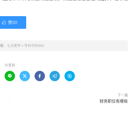
赞(
0
)

载：
七点爱学
»
专科中的985
分享到





下一篇
财务职位有哪些