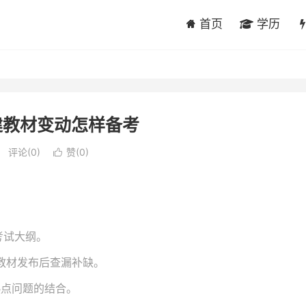
首页
学历
建教材变动怎样备考
评论(0)
赞(
0
)

考试大纲。
新教材发布后查漏补缺。
热点问题的结合。