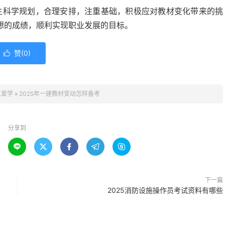
考生科学规划，合理安排，注重基础，积极应对教材变化带来的挑
想的成绩，顺利实现职业发展的目标。
赞(
0
)

点爱学
»
2025年一建教材变动怎样备考
分享到





下一篇
2025消防设施操作员考试资料有哪些