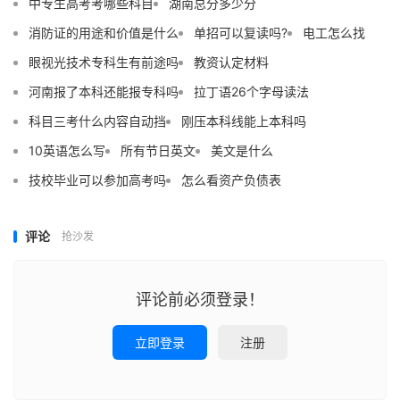
中专生高考考哪些科目
湖南总分多少分
消防证的用途和价值是什么
单招可以复读吗?
电工怎么找
眼视光技术专科生有前途吗
教资认定材料
河南报了本科还能报专科吗
拉丁语26个字母读法
科目三考什么内容自动挡
刚压本科线能上本科吗
10英语怎么写
所有节日英文
美文是什么
技校毕业可以参加高考吗
怎么看资产负债表
评论
抢沙发
评论前必须登录！
立即登录
注册