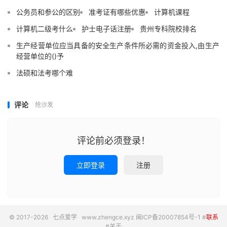
公务员和参公的区别
准考证有哪些优惠
计算机课程
计算机二级考什么
护士电子话注册
贵州专科院校排名
生产经营单位应当具备的安全生产条件所必需的资金投入,由生产
经营单位的()予
法硕和法考哪个难
评论
抢沙发
评论前必须登录！
立即登录
注册
© 2017-2026
七点爱学
www.zhengce.xyz
闽ICP备20007854号-1
#
联系
#
关于