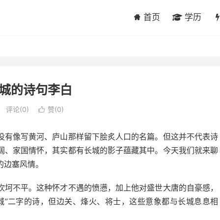
首页
学历
城的诗句李白
评论(0)
赞(
0
)

没有像写黄河、庐山那样留下脍炙人口的名篇。但这并不代表诗
阔、家国情怀，其实都有长城的影子蕴藏其中。今天我们就来聊
的边塞风情。
坎坷不平。这种怀才不遇的愤懑，加上他对盛世大唐的自豪感，
城”二字的诗，但边关、烽火、将士，这些意象都与长城息息相