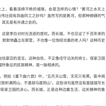
之上，看着连绵不绝的城墙，会是怎样的心情？“黄河之水天上
雄伟壮阔有异曲同工之妙吗？虽然写的是黄河，但那种磅礴的气
，其实是有共通之处的。
”，这是李白对时光流逝的感叹。而长城，不也见证了千百年来的
，默默地矗立在那里，不也像一位饱经沧桑的老人吗？这种历史
。
白自信豪迈的宣言。这种自信，不正像戍守边关的将士，保家卫国
城所象征的民族精神，是一脉相承的。
。例如《塞下曲六首》中，“五月天山雪，无花只有寒。笛中闻
家旌帜满阴山，不遣胡马度阴山”。这些诗句虽然没有直接描写长
和保家卫国的决心。而长城，正是这种边塞生活、边关精神的象