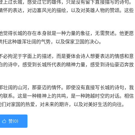
登上过长城，感受过它的雄伟，只是没有留下直接描写的诗句。
情怀的表达，对边塞风光的描绘，以及对英雄人物的赞颂。这些
他觉得长城的存在本身就是一种力量的象征，无需赘述。他更愿
烘托这种雄浑壮阔的气势，以及保家卫国的决心。
不必拘泥于字面上的描述，而是要体会诗人想要表达的情感和意
白的诗中，感受到长城所代表的精神力量，感受到诗仙豪迈奔放
那壮阔的山河，那豪迈的情怀。即使没有直接写长城的诗句，我
的联系。这是一种精神上的共鸣，是一种跨越时空的对话。相信
我们对家国的热爱，对未来的期许，以及对美好生活的向往。
赞(
0
)
