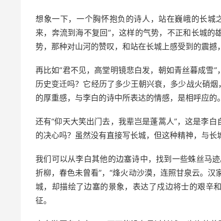
想象一下，一个胸怀抱负的诗人，站在巍峨的长城
来，奔流到海不复回”，这样的气势，不正和长城的
势，那种对山河的赞叹，和站在长城上感受到的震撼
再比如“君不见，高堂明镜悲白发，朝如青丝暮成雪
历史变迁吗？它经历了多少王朝兴衰，多少战火硝烟
的厚重感，与李白的诗中所表达的情感，是相呼应的
还有“仰天大笑出门去，我辈岂是蓬蒿人”，这是李
的决心吗？虽然没有直接写长城，但这种精神，与长
我们可以从李白其他的边塞诗中，找到一些蛛丝马迹
折柳，春色未曾看”，“烽火动沙漠，连照甘泉云。汉
城，却描绘了边塞的景象，表达了戍边将士的艰辛
征。