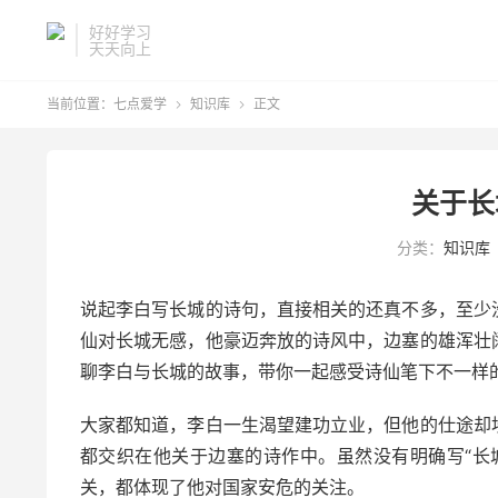
好好学习
天天向上
当前位置：
七点爱学
知识库
正文


关于长
分类：
知识库
说起李白写长城的诗句，直接相关的还真不多，至少
仙对长城无感，他豪迈奔放的诗风中，边塞的雄浑壮
聊李白与长城的故事，带你一起感受诗仙笔下不一样
大家都知道，李白一生渴望建功立业，但他的仕途却
都交织在他关于边塞的诗作中。虽然没有明确写“长
关，都体现了他对国家安危的关注。