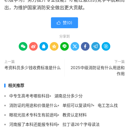
出，为维护国家消防安全做出更大贡献。
赞(
0
)

分享到









上一篇
下一篇
考资料员多少钱收费标准是什么
2025中级消防证有什么用途和
作用
相关推荐
中专生高考考哪些科目
湖南总分多少分
消防证的用途和价值是什么
单招可以复读吗?
电工怎么找
眼视光技术专科生有前途吗
教资认定材料
河南报了本科还能报专科吗
拉丁语26个字母读法