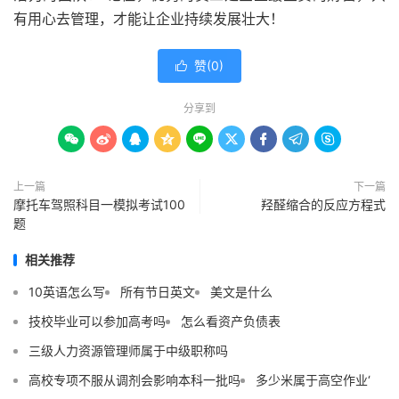
有用心去管理，才能让企业持续发展壮大！
赞(
0
)

分享到









上一篇
下一篇
摩托车驾照科目一模拟考试100
羟醛缩合的反应方程式
题
相关推荐
10英语怎么写
所有节日英文
美文是什么
技校毕业可以参加高考吗
怎么看资产负债表
三级人力资源管理师属于中级职称吗
高校专项不服从调剂会影响本科一批吗
多少米属于高空作业‘