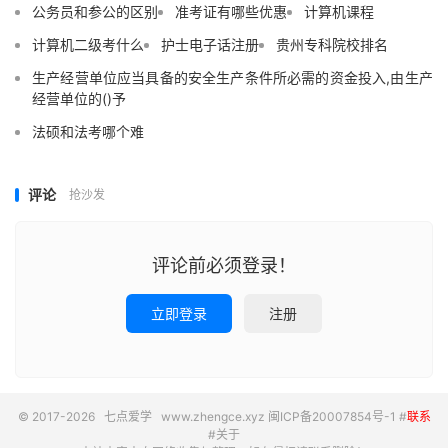
公务员和参公的区别
准考证有哪些优惠
计算机课程
计算机二级考什么
护士电子话注册
贵州专科院校排名
生产经营单位应当具备的安全生产条件所必需的资金投入,由生产
经营单位的()予
法硕和法考哪个难
评论
抢沙发
评论前必须登录！
立即登录
注册
© 2017-2026
七点爱学
www.zhengce.xyz
闽ICP备20007854号-1
#
联系
#
关于