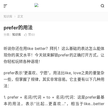


知识库
正文

prefer的用法
分类：
知识库
赞(
0
)

听说你还在用like better？拜托！这么基础的表达怎么能体
现你的英文水平！今天就来解锁prefer的正确打开方式，让
你轻松玩转各种语境！
prefer表示“更喜欢、宁愿”，用法比like, love之类的要复杂
一些，但掌握了规律，其实非常容易。它主要有以下几种用
法：
1. prefer + 名词/代词 + to + 名词/代词：这是prefer最基
本的用法，表示“比起…更喜欢…”，相当于like…better