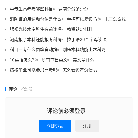
中专生高考考哪些科目
湖南总分多少分
消防证的用途和价值是什么
单招可以复读吗?
电工怎么找
眼视光技术专科生有前途吗
教资认定材料
河南报了本科还能报专科吗
拉丁语26个字母读法
科目三考什么内容自动挡
刚压本科线能上本科吗
10英语怎么写
所有节日英文
美文是什么
技校毕业可以参加高考吗
怎么看资产负债表
评论
抢沙发
评论前必须登录！
立即登录
注册