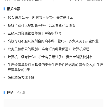
相关推荐
10英语怎么写
所有节日英文
美文是什么
技校毕业可以参加高考吗
怎么看资产负债表
三级人力资源管理师属于中级职称吗
高校专项不服从调剂会影响本科一批吗
多少米属于高空作业‘
公务员和参公的区别
准考证有哪些优惠
计算机课程
计算机二级考什么
护士电子话注册
贵州专科院校排名
生产经营单位应当具备的安全生产条件所必需的资金投入,由生产
经营单位的()予
法硕和法考哪个难
评论
抢沙发