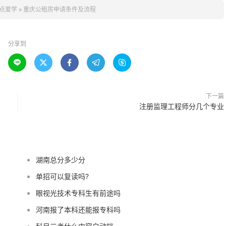
点爱学
»
重庆公租房申请条件及流程
分享到





下一篇
注册监理工程师分几个专业
湖南总分多少分
单招可以复读吗?
眼视光技术专科生有前途吗
河南报了本科还能报专科吗