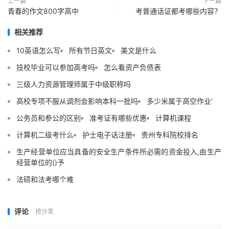
上一篇
下一篇
青春的作文800字高中
考普通话证都考哪些内容？
相关推荐
10英语怎么写
所有节日英文
美文是什么
技校毕业可以参加高考吗
怎么看资产负债表
三级人力资源管理师属于中级职称吗
高校专项不服从调剂会影响本科一批吗
多少米属于高空作业‘
公务员和参公的区别
准考证有哪些优惠
计算机课程
计算机二级考什么
护士电子话注册
贵州专科院校排名
生产经营单位应当具备的安全生产条件所必需的资金投入,由生产
经营单位的()予
法硕和法考哪个难
评论
抢沙发