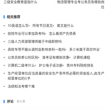
三级安全教育是指什么
物流管理专业考公务员有哪些岗
位
相关推荐
10英语怎么写
所有节日英文
美文是什么
技校毕业可以参加高考吗
怎么看资产负债表
三级人力资源管理师属于中级职称吗
高校专项不服从调剂会影响本科一批吗
多少米属于高空作业‘
公务员和参公的区别
准考证有哪些优惠
计算机课程
计算机二级考什么
护士电子话注册
贵州专科院校排名
生产经营单位应当具备的安全生产条件所必需的资金投入,由生产
经营单位的()予
法硕和法考哪个难
评论
抢沙发