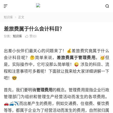


知识库
正文

差旅费属于什么会计科目？
分类：
知识库
赞(
0
)

出差小伙伴们最关心的问题来了！💰差旅费究竟属于什么
会计科目呢？🤔简单来说，
差旅费属于管理费用
。🥳但
是，实际操作中，它可没那么简单哦！😜 涉及的科目、流
程和注意事项可多着呢！下面就让我来给大家详细讲解一下
吧！🤓
首先，我们要明确
管理费用
的概念。管理费用是指企业行政
管理部门为组织和管理生产经营活动而发生的各项费用。
🚗🚄✈️而出差产生的费用，例如交通费、住宿费、餐饮费
等等，都属于企业为了经营活动而发生的费用，自然就归属